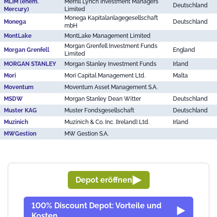
MLIM (ehem.
Merrill Lynch Investment Managers
Deutschland
Mercury)
Limited
Monega Kapitalanlagegesellschaft
Monega
Deutschland
mbH
MontLake
MontLake Management Limited
Morgan Grenfell Investment Funds
Morgan Grenfell
England
Limited
MORGAN STANLEY
Morgan Stanley Investment Funds
Irland
Mori
Mori Capital Management Ltd.
Malta
Moventum
Moventum Asset Management S.A.
MSDW
Morgan Stanley Dean Witter
Deutschland
Muster KAG
Muster Fondsgesellschaft
Deutschland
Muzinich
Muzinich & Co. Inc. [Ireland] Ltd.
Irland
MWGestion
MW Gestion S.A.
Depot eröffnen
100% Discount Depot: Vorteile und
Kosten