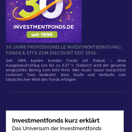
30 JAHRE PROFESSIONELLE INVESTMENTBERATUNG |
FONDS & ETFS ZUM DISCOUNT SEIT 1996:
Seit 1996 kaufen Kunden Fonds mit Rabatt – ohne
Ausgabeaufschlag von bis zu 6,27 %. Dadurch wird der gesamte
eingezahlte Betrag zum NAV-Preis (Net Asset Value) tatsächlich
investiert. Dies bedeutet, dass Käufe und Verkäufe zum
tatsächlichen Wert des Fonds erfolgen.