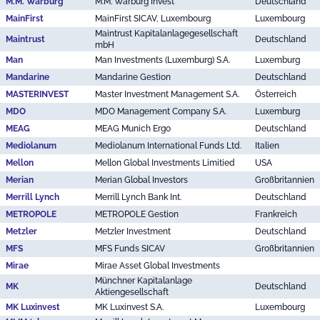
M.M. Warburg
M.M. Warburg Invest
Deutschland
MainFirst
MainFirst SICAV, Luxembourg
Luxembourg
Maintrust Kapitalanlagegesellschaft
Maintrust
Deutschland
mbH
Man
Man Investments (Luxemburg) S.A.
Luxemburg
Mandarine
Mandarine Gestion
Deutschland
MASTERINVEST
Master Investment Management S.A.
Österreich
MDO
MDO Management Company S.A.
Luxemburg
MEAG
MEAG Munich Ergo
Deutschland
Mediolanum
Mediolanum International Funds Ltd.
Italien
Mellon
Mellon Global Investments Limitied
USA
Merian
Merian Global Investors
Großbritannien
Merrill Lynch
Merrill Lynch Bank Int.
Deutschland
METROPOLE
METROPOLE Gestion
Frankreich
Metzler
Metzler Investment
Deutschland
MFS
MFS Funds SICAV
Großbritannien
Mirae
Mirae Asset Global Investments
Münchner Kapitalanlage
MK
Deutschland
Aktiengesellschaft
MK Luxinvest
MK Luxinvest S.A.
Luxembourg