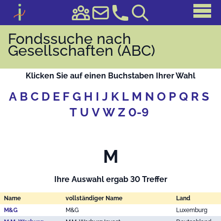
Fondssuche nach
Gesellschaften (ABC)
Klicken Sie auf einen Buchstaben Ihrer Wahl
A
B
C
D
E
F
G
H
I
J
K
L
M
N
O
P
Q
R
S
T
U
V
W
Z
0-9
M
Ihre Auswahl ergab 30 Treffer
Name
vollständiger Name
Land
M&G
M&G
Luxemburg