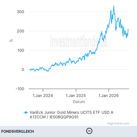
The chart has 1 X axis displaying Datum. Data ranges fr
The chart has 1 Y axis displaying %. Data ranges from -9
300
200
%
100
0
-100
1.Jan 2024
1.Jan 2025
1.Jan 2026
Datum
VanEck Junior Gold Miners UCITS ETF USD A
A12CCM / IE00BQQP9G91
Highcharts.com
End of interactive chart.
FONDSVERGLEICH