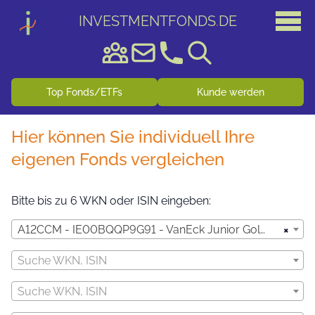
INVESTMENTFONDS
.
DE
Top Fonds/ETFs
Kunde werden
Hier können Sie individuell Ihre
eigenen Fonds vergleichen
Bitte bis zu 6 WKN oder ISIN eingeben:
×
A12CCM - IE00BQQP9G91 - VanEck Junior Gold Miners UCITS ETF USD A
Suche WKN, ISIN
Suche WKN, ISIN