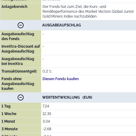
Anlagebereich
Der Fonds hat zum Ziel, die Kurs- und
Renditeperformance des Market Vectors Global Junior
Gold Miners Index nachzubilden.
AUSGABEAUFSCHLAG
Ausgabeaufschlag
-
des Fonds
InveXtra-Discount auf
-
Ausgabeaufschlag
Ausgabeaufschlag
-
bei InveXtra
Transaktionsentgelt
0,2 %
Fonds ohne
Diesen Fonds kaufen
Ausgabeaufschlag
kaufen
WERTENTWICKLUNG (EUR)
1 Tag
7,24
1 Woche
12,35
1 Monat
3,04
3 Monate
-2,68