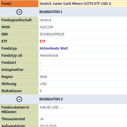
Fonds
VanEck Junior Gold Miners UCITS ETF USD A
BASISDATEN 1
Fondsgesellschaft
VanEck
WKN
A12CCM
ISIN
IE00BQQP9G91
ETF
ETF
Fondstyp
Aktienfonds Welt
Fondstyp alt
Aktienfonds
Fondsart
-
Anlagesektor
-
Region
Welt
Währung
USD
Risikoklasse
6
BASISDATEN 2
Fondsvolumen in
438,90 USD
Millionen
Thesaurierend
JA
Auflagedatum
25.03.2015