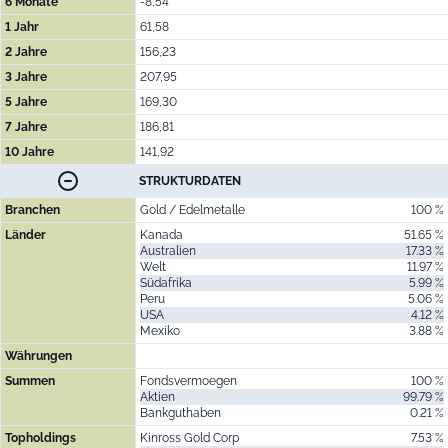
6 Monate
-8,54
1 Jahr
61,58
2 Jahre
156,23
3 Jahre
207,95
5 Jahre
169,30
7 Jahre
186,81
10 Jahre
141,92
STRUKTURDATEN
Branchen
Gold / Edelmetalle
100 %
Länder
Kanada
51.65 %
Australien
17.33 %
Welt
11.97 %
Südafrika
5.99 %
Peru
5.06 %
USA
4.12 %
Mexiko
3.88 %
Währungen
Summen
Fondsvermoegen
100 %
Aktien
99.79 %
Bankguthaben
0.21 %
Topholdings
Kinross Gold Corp
7.53 %