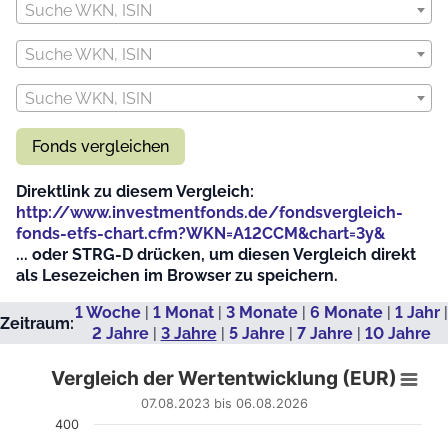
Suche WKN, ISIN
Suche WKN, ISIN
Suche WKN, ISIN
Fonds vergleichen
Direktlink zu diesem Vergleich:
http://www.investmentfonds.de/fondsvergleich-
fonds-etfs-chart.cfm?WKN=A12CCM&chart=3y&
... oder STRG-D drücken, um diesen Vergleich direkt
als Lesezeichen im Browser zu speichern.
1 Woche
|
1 Monat
|
3 Monate
|
6 Monate
|
1 Jahr
|
Zeitraum:
2 Jahre
|
3 Jahre
|
5 Jahre
|
7 Jahre
|
10 Jahre
Vergleich der Wertentwicklung (EUR)
Vergleich der Wertentwicklung (EUR)
Line chart with 708 data points.
07.08.2023 bis 06.08.2026
07.08.2023 bis 06.08.2026
400
View as data table, Vergleich der Wertentwicklung (EUR)