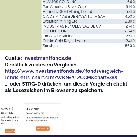
ALAMOS GOLD INC
6.6 %
Pan American Silver Corp
6.14 %
Harmony Gold Mining Co Ltd
5.81 %
CIA DE MINAS BUENAVENTURA SAA
4.53 %
Evolution Mining Ltd
2.89 %
INDUSTRIAS PENOLES SAB DE CV
2.74 %
B2GOLD CORP
2.54 %
Endeavour Mining PLC
2.51 %
Osisko Gold Royalties Ltd
2.41 %
Sonstiges
56.3 %
Quelle:
Investmentfonds.de
Direktlink zu diesem Vergleich:
http://www.investmentfonds.de/fondsvergleich-
fonds-etfs-chart.cfm?WKN=A12CCM&chart=3y&
... oder STRG-D drücken, um diesen Vergleich direkt
als Lesezeichen im Browser zu speichern.