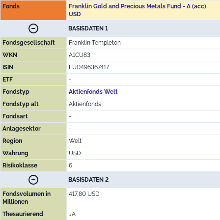
Fonds
Franklin Gold and Precious Metals Fund - A (acc)
USD
BASISDATEN 1
Fondsgesellschaft
Franklin Templeton
WKN
A1CU83
ISIN
LU0496367417
ETF
-
Fondstyp
Aktienfonds Welt
Fondstyp alt
Aktienfonds
Fondsart
-
Anlagesektor
-
Region
Welt
Währung
USD
Risikoklasse
6
BASISDATEN 2
Fondsvolumen in
417,80 USD
Millionen
Thesaurierend
JA