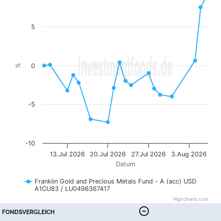
The chart has 1 X axis displaying Datum. Data ranges f
The chart has 1 Y axis displaying %. Data ranges from -7.
5
0
%
-5
-10
13.Jul 2026
20.Jul 2026
27.Jul 2026
3.Aug 2026
Datum
Franklin Gold and Precious Metals Fund - A (acc) USD
A1CU83 / LU0496367417
Highcharts.com
End of interactive chart.
FONDSVERGLEICH