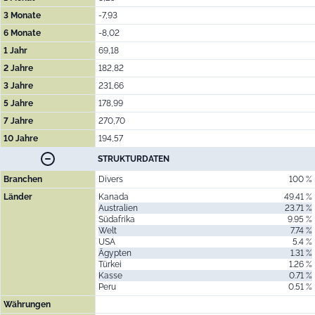
3 Monate
-7,93
6 Monate
-8,02
1 Jahr
69,18
2 Jahre
182,82
3 Jahre
231,66
5 Jahre
178,99
7 Jahre
270,70
10 Jahre
194,57
STRUKTURDATEN
Branchen
Divers
100 %
Länder
Kanada
49.41 %
Australien
23.71 %
Südafrika
9.95 %
Welt
7.74 %
USA
5.4 %
Ägypten
1.31 %
Türkei
1.26 %
Kasse
0.71 %
Peru
0.51 %
Währungen