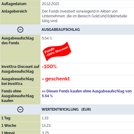
Auflagedatum
20.12.2021
Anlagebereich
Der Fonds investiert vorwiegend in Aktien von
Unternehmen, die im Bereich Gold und Edelmetalle
tätig sind.
AUSGABEAUFSCHLAG
Ausgabeaufschlag
5.54 %
des Fonds
-100%
InveXtra-Discount auf
Ausgabeaufschlag
= geschenkt
Ausgabeaufschlag
bei InveXtra
Fonds ohne
>> Diesen Fonds kaufen ohne Ausgabeaufschlag von
Ausgabeaufschlag
5.54 %
kaufen
WERTENTWICKLUNG (EUR)
1 Tag
1,33
1 Woche
13,23
1 Monat
3,25