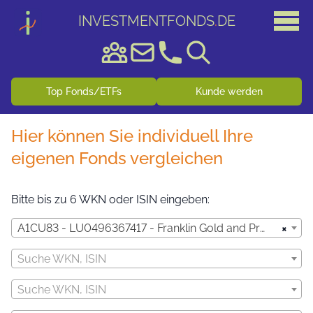
INVESTMENTFONDS
.
DE
Top Fonds/ETFs
Kunde werden
Hier können Sie individuell Ihre
eigenen Fonds vergleichen
Bitte bis zu 6 WKN oder ISIN eingeben:
×
A1CU83 - LU0496367417 - Franklin Gold and Precious Metals Fund - A (acc) USD
Suche WKN, ISIN
Suche WKN, ISIN