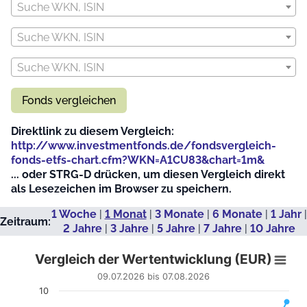
Suche WKN, ISIN
Suche WKN, ISIN
Suche WKN, ISIN
Fonds vergleichen
Direktlink zu diesem Vergleich:
http://www.investmentfonds.de/fondsvergleich-
fonds-etfs-chart.cfm?WKN=A1CU83&chart=1m&
... oder STRG-D drücken, um diesen Vergleich direkt
als Lesezeichen im Browser zu speichern.
1 Woche
|
1 Monat
|
3 Monate
|
6 Monate
|
1 Jahr
|
Zeitraum:
2 Jahre
|
3 Jahre
|
5 Jahre
|
7 Jahre
|
10 Jahre
Vergleich der Wertentwicklung (EUR)
Vergleich der Wertentwicklung (EUR)
Line chart with 18 data points.
09.07.2026 bis 07.08.2026
09.07.2026 bis 07.08.2026
10
View as data table, Vergleich der Wertentwicklung (EUR)