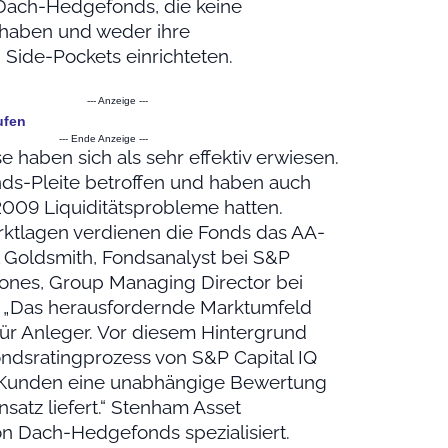
 Dach-Hedgefonds, die keine
haben und weder ihre
Side-Pockets einrichteten.
--- Anzeige ---
ufen
--- Ende Anzeige ---
 haben sich als sehr effektiv erwiesen.
ds-Pleite betroffen und haben auch
2009 Liquiditätsprobleme hatten.
rktlagen verdienen die Fonds das AA-
 Goldsmith, Fondsanalyst bei S&P
Jones, Group Managing Director bei
 „Das herausfordernde Marktumfeld
für Anleger. Vor diesem Hintergrund
ondsratingprozess von S&P Capital IQ
 Kunden eine unabhängige Bewertung
satz liefert.“ Stenham Asset
 Dach-Hedgefonds spezialisiert.