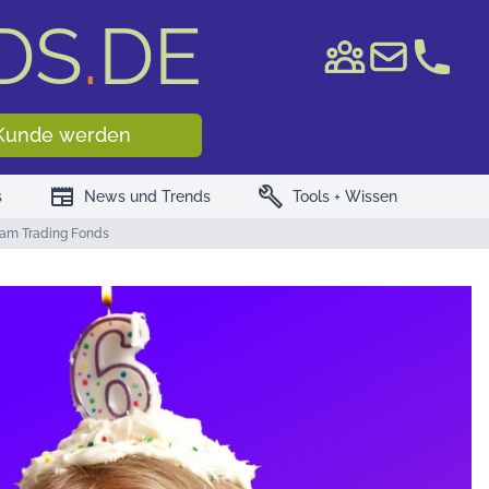
DS
.
DE
e WKN/ISIN
Kunde werden
newspaper
build
s
News und Trends
Tools + Wissen
ham Trading Fonds