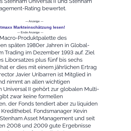
s Stenham Universal II und Stenham
agement-Rating bewertet.
--- Anzeige ---
estmaxx Markteinschätzung lesen!
--- Ende Anzeige ---
-Macro-Produktpalette des
en späten 1980er Jahren in Global-
 Trading im Dezember 1993 auf. Ziel
s Liborsatzes plus fünf bis sechs
 hat er dies mit einem jährlichen Ertrag
ector Javier Uribarren ist Mitglied in
d nimmt an allen wichtigen
Universal II gehört zur globalen Multi-
ibt zwar keine formellen
n, der Fonds tendiert aber zu liquiden
 Kredithebel. Fondsmanager Kevin
on Stenham Asset Management und seit
en 2008 und 2009 gute Ergebnisse