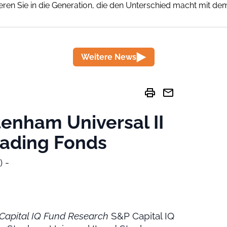
eren Sie in die Generation, die den Unterschied macht mit d
Weitere News
print
mail
tenham Universal II
ading Fonds
) -
Capital IQ Fund Research
S&P Capital IQ