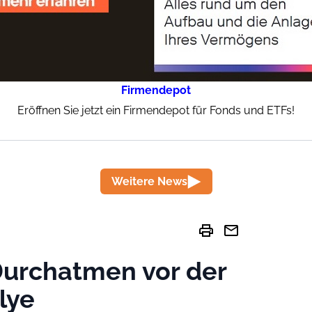
Firmendepot
Eröffnen Sie jetzt ein Firmendepot für Fonds und ETFs!
Weitere News
print
mail
Durchatmen vor der
lye