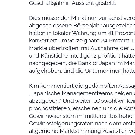
Geschäftsjahr in Aussicht gestellt.
Dies müsse der Markt nun zunächst ve
abgeschlossene Börsenjahr ausgezeichn
hätten in lokaler Währung um 41 Prozent
konvertiert um vorzeigbare 24 Prozent. D
Märkte übertroffen, mit Ausnahme der 
und Künstliche Intelligenz profitiert hä
nachgegeben, die Bank of Japan im März
aufgehoben, und die Unternehmen hätten
Kim kommentiert die gedämpften Aussa
„Japanische Managementteams neigen d
abzugeben.“ Und weiter: „Obwohl wir k
prognostizieren, erscheinen uns die K
Gewinnwachstum im mittleren bis hohen ei
Gewinnsteigerungsraten nach dem erste
allgemeine Marktstimmung zusätzlich ve