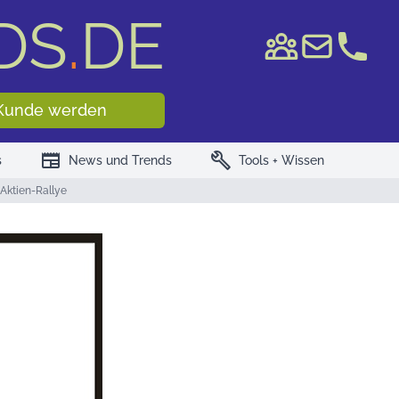
DS
.
DE
e WKN/ISIN
Kunde werden
newspaper
build
s
News und Trends
Tools + Wissen
Aktien-Rallye