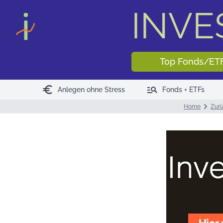
INV
Top Fonds/ET
euro
manage_search
Anlegen ohne Stress
Fonds + ETFs
Home
Zurü