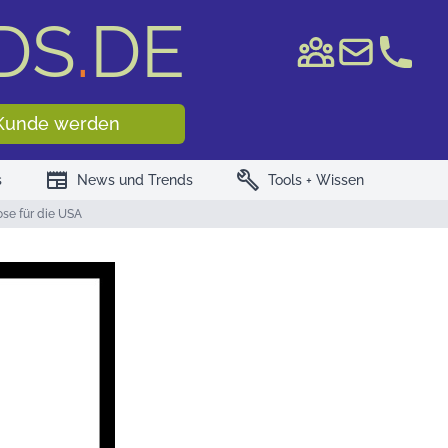
DS
.
DE
e WKN/ISIN
Kunde werden
newspaper
build
s
News und Trends
Tools + Wissen
se für die USA