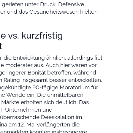
n gerieten unter Druck. Defensive
ger und das Gesundheitswesen hielten
 vs. kurzfristig
t
ie Entwicklung ähnlich, allerdings fiel
ge moderater aus. Auch hier waren vor
geringerer Bonität betroffen, während
 Rating insgesamt besser entwickelten.
ngekündigte 90-tägige Moratorium für
che Wende ein: Die unmittelbaren
ärkte erholten sich deutlich. Das
IT-Unternehmen und
 überraschende Deeskalation im
a am 12. Mai verlängerten die
ktienmärkten konnten insbesondere