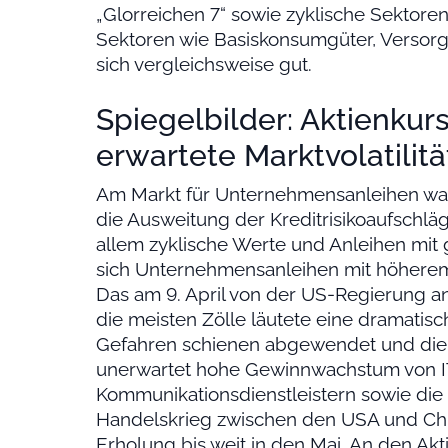
„Glorreichen 7“ sowie zyklische Sektore
Sektoren wie Basiskonsumgüter, Versor
sich vergleichsweise gut.
Spiegelbilder: Aktienkurse
erwartete Marktvolatilitä
Am Markt für Unternehmensanleihen war d
die Ausweitung der Kreditrisikoaufschlä
allem zyklische Werte und Anleihen mit 
sich Unternehmensanleihen mit höherem
Das am 9. April von der US-Regierung a
die meisten Zölle läutete eine dramatis
Gefahren schienen abgewendet und die M
unerwartet hohe Gewinnwachstum von 
Kommunikationsdienstleistern sowie die
Handelskrieg zwischen den USA und Chin
Erholung bis weit in den Mai. An den A