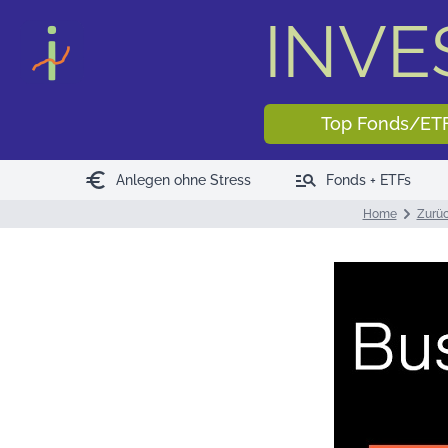
INV
Top Fonds/ET
euro
manage_search
Anlegen ohne Stress
Fonds + ETFs
Home
Zurüc