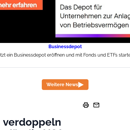
Businessdepot
tzt ein Businessdepot eröffnen und mit Fonds und ETFs start
Weitere News
print
mail
n verdoppeln