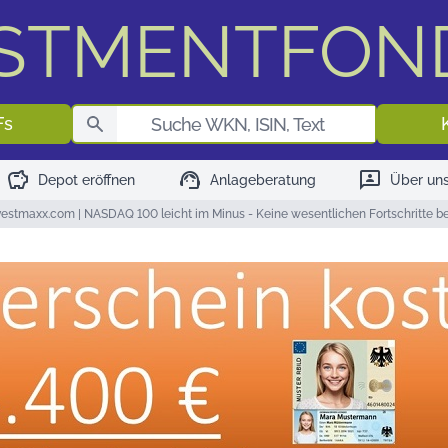
ESTMENTFON
Fondssuch
Fs
savings
support_agent
3p
Depot eröffnen
Anlageberatung
Über un
estmaxx.com | NASDAQ 100 leicht im Minus - Keine wesentlichen Fortschritte bei