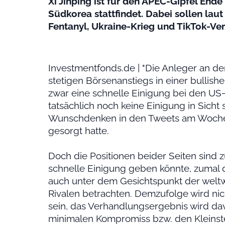
Xi Jinping ist für den APEC-Gipfel End
Südkorea stattfindet. Dabei sollen la
Fentanyl, Ukraine-Krieg und TikTok-Ve
Investmentfonds.de | "Die Anleger an d
stetigen Börsenanstiegs in einer bulli
zwar eine schnelle Einigung bei den US
tatsächlich noch keine Einigung in Sich
Wunschdenken in den Tweets am Woche
gesorgt hatte.
Doch die Positionen beider Seiten sind z
schnelle Einigung geben könnte, zumal
auch unter dem Gesichtspunkt der weltwe
Rivalen betrachten. Demzufolge wird nic
sein, das Verhandlungsergebnis wird da
minimalen Kompromiss bzw. den Kleins