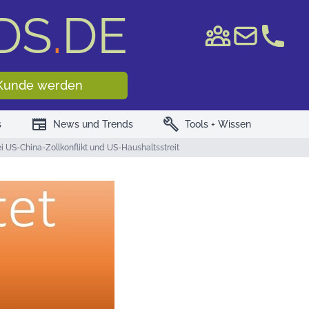
DS
.
DE
e WKN/ISIN
Kunde werden
newspaper
build
s
News und Trends
Tools + Wissen
 US-China-Zollkonflikt und US-Haushaltsstreit