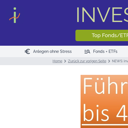
INV
Top Fonds/ET
euro
manage_search
Anlegen ohne Stress
Fonds + ETFs
Home
Zurück zur vorigen Seite
NEWS: inv