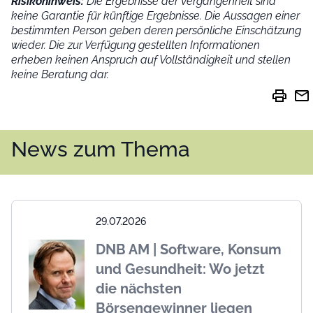
Risikohinweis:
Die Ergebnisse der Vergangenheit sind
keine Garantie für künftige Ergebnisse. Die Aussagen einer
bestimmten Person geben deren persönliche Einschätzung
wieder.
Die zur Verfügung gestellten Informationen
erheben keinen Anspruch auf Vollständigkeit und stellen
keine Beratung dar.
print
mail
News zum Thema
29.07.2026
DNB AM | Software, Konsum
und Gesundheit: Wo jetzt
die nächsten
Börsengewinner liegen