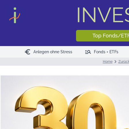
INV
Top Fonds/ET
euro
manage_search
Anlegen ohne Stress
Fonds + ETFs
Home
Zurück