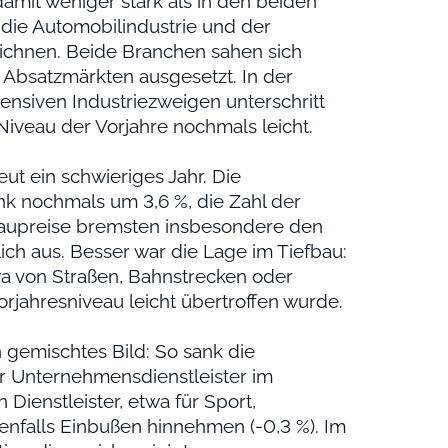
amit weniger stark als in den beiden
 die Automobilindustrie und der
ichnen. Beide Branchen sahen sich
 Absatzmärkten ausgesetzt. In der
ensiven Industriezweigen unterschritt
e Niveau der Vorjahre nochmals leicht.
t ein schwieriges Jahr. Die
nk nochmals um 3,6 %, die Zahl der
aupreise bremsten insbesondere den
h aus. Besser war die Lage im Tiefbau:
a von Straßen, Bahnstrecken oder
rjahresniveau leicht übertroffen wurde.
n gemischtes Bild: So sank die
r Unternehmensdienstleister im
 Dienstleister, etwa für Sport,
nfalls Einbußen hinnehmen (-0,3 %). Im