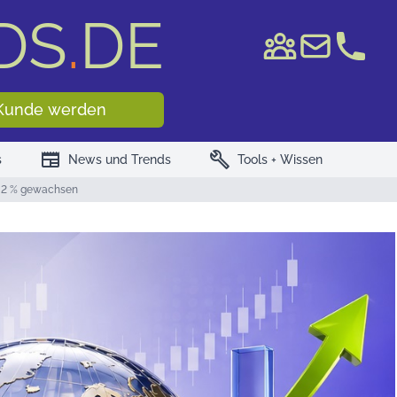
DS
.
DE
e WKN/ISIN
Kunde werden
newspaper
build
s
News und Trends
Tools + Wissen
0,2 % gewachsen