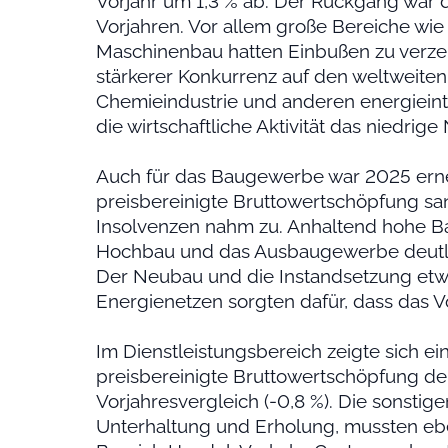
Vorjahr um 1,3 % ab. Der Rückgang war d
Vorjahren. Vor allem große Bereiche wie
Maschinenbau hatten Einbußen zu verze
stärkerer Konkurrenz auf den weltweiten
Chemieindustrie und anderen energieint
die wirtschaftliche Aktivität das niedrig
Auch für das Baugewerbe war 2025 erneu
preisbereinigte Bruttowertschöpfung sa
Insolvenzen nahm zu. Anhaltend hohe B
Hochbau und das Ausbaugewerbe deutlic
Der Neubau und die Instandsetzung etw
Energienetzen sorgten dafür, dass das Vo
Im Dienstleistungsbereich zeigte sich ei
preisbereinigte Bruttowertschöpfung de
Vorjahresvergleich (-0,8 %). Die sonstigen
Unterhaltung und Erholung, mussten ebe