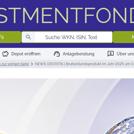
ESTMENTFON
Fondssuch
Fs
savings
support_agent
3p
Depot eröffnen
Anlageberatung
Über un
 zur vorigen Seite
NEWS: DESTATIS | Bruttoinlandsprodukt im Jahr 2025 um 