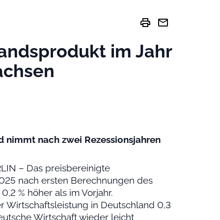
print
mail
landsprodukt im Jahr
achsen
nd nimmt nach zwei Rezessionsjahren
N – Das preisbereinigte
 2025 nach ersten Berechnungen des
0,2 % höher als im Vorjahr.
r Wirtschaftsleistung in Deutschland 0,3
eutsche Wirtschaft wieder leicht