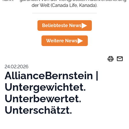
der Welt (Canada Life, Kanada).
Beliebteste News
Weitere News
print
mail
24.02.2026
AllianceBernstein |
Untergewichtet.
Unterbewertet.
Unterschätzt.