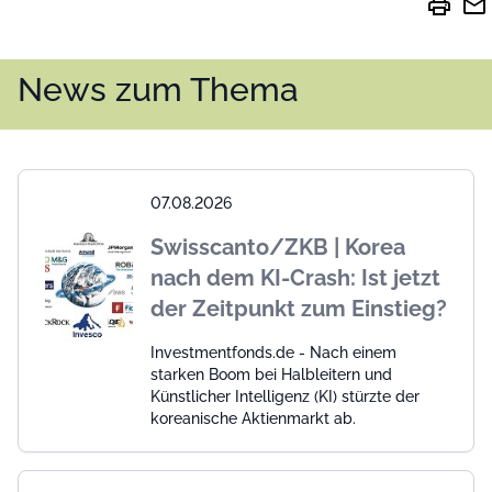
print
mail
News zum Thema
07.08.2026
Swisscanto/ZKB | Korea
nach dem KI-Crash: Ist jetzt
der Zeitpunkt zum Einstieg?
Investmentfonds.de - Nach einem
starken Boom bei Halbleitern und
Künstlicher Intelligenz (KI) stürzte der
koreanische Aktienmarkt ab.