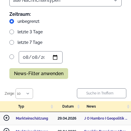
Zeitraum:
unbegrenzt
letzte 3 Tage
letzte 7 Tage
News-Filter anwenden
Zeige:
Typ
Datum
News
Markteinschätzung
29.04.2026
J O Hambro I Geopolitik erzwingt ein Umdenken bei Anlegern