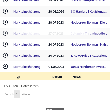
Markteinschätzung
29.04.2026
Franklin Templeton I Der „Korea-Discount“ schwindet – die Bewährungsprobe folgt
Markteinschätzung
28.04.2026
J O Hambro I Kaufsignal: Wenn der Pessimismus den Höhepunkt erreicht
Markteinschätzung
28.07.2023
Neuberger Berman | Die EZB greift mit ihrer Politik zu kurz!
Markteinschätzung
27.07.2023
Columbia Threadneedle Investments | EZB-Meeting: „Ende der Zinserhöhungen in Sicht?“
Markteinschätzung
24.07.2023
Neuberger Berman | Nahender Zinspeak – der Horizont für Anleiheinvestoren klart auf!
Markteinschätzung
24.07.2023
T. Rowe Price | Rezessionsgetriebene Einkaufsmanagerindizes werden die EZB nicht von einer Zinserhö
Markteinschätzung
04.07.2023
Janus Henderson Investors: Gesundheitswesen: Innovative Abwehr
Typ
Datum
News
1 bis 8 von 8 Datensätzen
Zurück
1
Weiter