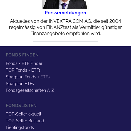
Pressemeldungen
Aktuelles von der INVEXTRA.COM AG, die seit 2004
regelmässig von FINANZtest als Vermittler günstiger
Finanzangebote empfohlen wird.
FONDS FINDEN
Fonds + ETF Finder
TOP Fonds + ETFs
Sparplan Fonds + ETFs
Sparplan ETFs
Fondsgesellschaften A-Z
FONDSLISTEN
TOP-Seller aktuell
TOP-Seller Bestand
Lieblingsfonds