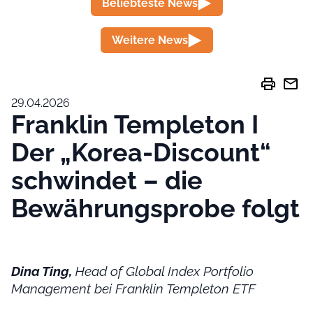
Beliebteste News
Weitere News
print
mail
29.04.2026
Franklin Templeton I
Der „Korea-Discount“
schwindet – die
Bewährungsprobe folgt
Dina Ting,
Head of Global Index Portfolio
Management bei Franklin Templeton ETF