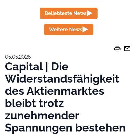
Beliebteste News
Weitere News
print
mail
05.05.2026
Capital | Die
Widerstandsfähigkeit
des Aktienmarktes
bleibt trotz
zunehmender
Spannungen bestehen