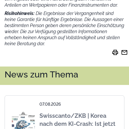
Anteilen an Wertpapieren oder Finanzinstrumenten dar.
Risikohinweis:
Die Ergebnisse der Vergangenheit sind
keine Garantie für künftige Ergebnisse. Die Aussagen einer
bestimmten Person geben deren persönliche Einschätzung
wieder.
Die zur Verfügung gestellten Informationen
erheben keinen Anspruch auf Vollständigkeit und stellen
keine Beratung dar.
print
mail
News zum Thema
07.08.2026
Swisscanto/ZKB | Korea
nach dem KI-Crash: Ist jetzt