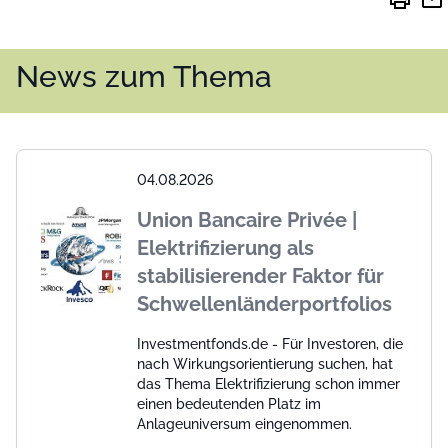
print
mail
News zum Thema
04.08.2026
Union Bancaire Privée |
Elektrifizierung als
stabilisierender Faktor für
Schwellenländerportfolios
Investmentfonds.de - Für Investoren, die
nach Wirkungsorientierung suchen, hat
das Thema Elektrifizierung schon immer
einen bedeutenden Platz im
Anlageuniversum eingenommen.