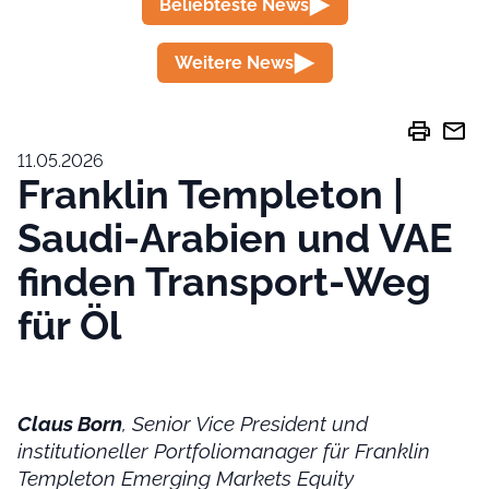
Beliebteste News
Weitere News
print
mail
11.05.2026
Franklin Templeton |
Saudi-Arabien und VAE
finden Transport-Weg
für Öl
Claus Born
, Senior Vice President und
institutioneller Portfoliomanager für Franklin
Templeton Emerging Markets Equity