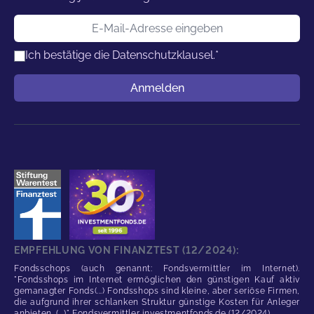
E-Mail-Adresse
Ich bestätige die
Datenschutzklausel.
*
Benutzername
Anmelden
EMPFEHLUNG VON FINANZTEST (12/2024):
Fondsschops (auch genannt: Fondsvermittler im Internet).
"Fondsshops im Internet ermöglichen den günstigen Kauf aktiv
gemanagter Fonds(...) Fondsshops sind kleine, aber seriöse Firmen,
die aufgrund ihrer schlanken Struktur günstige Kosten für Anleger
anbieten. (...)" Fondsvermittler investmentfonds.de (12/2024)