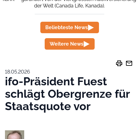
der Welt (Canada Life, Kanada).
Beliebteste News
Weitere News
print
mail
18.05.2026
ifo-Präsident Fuest
schlägt Obergrenze für
Staatsquote vor