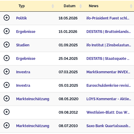
Typ
Datum
News
Politik
18.05.2026
ifo-Präsident Fuest schlägt Obergrenze für Staatsquote vor
Ergebnisse
15.01.2026
DESTATIS | Bruttoinlandsprodukt im Jahr 2025 um 0,2 % gewachsen
Studien
01.09.2025
ifo Institut | Zinsbelastung Öffentliche Haushalte
Ergebnisse
25.04.2025
DESTATIS | Staatsquote 2024 auf 49,5 % angestiegen
Invextra
07.03.2025
Marktkommentar INVEXTRA: Deutschlands Megaschulden-Ankündigung bringt Bundesanleihen unter Druck
Invextra
05.03.2025
Euroschuldenkrise revisited: Kann auf die Ideen der FDP verzichtet werden?
Markteinschätzung
08.05.2020
LOYS Kommentar - Aktienmärkte mit Erholungstendenzen
09.08.2012
Westfalen-Blatt: Das WESTFALEN-BLATT (Bielefeld) zur ...
Markteinschätzung
08.07.2010
Saxo Bank Quartalsausblick: Chefvolkswirt rät Anlegern zur Vorsicht