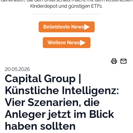
Kinderdepot und günstigen ETFs.
Beliebteste News
Weitere News
print
mail
20.05.2026
Capital Group |
Künstliche Intelligenz:
Vier Szenarien, die
Anleger jetzt im Blick
haben sollten