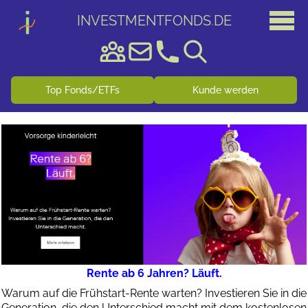
INVESTMENTFONDS
.
DE
Top Fonds/ETFs
Kunde werden
Rente ab 6 Jahren? Läuft.
Warum auf die Frühstart-Rente warten? Investieren Sie in die
Generation, die den Unterschied macht mit dem kostenlosen