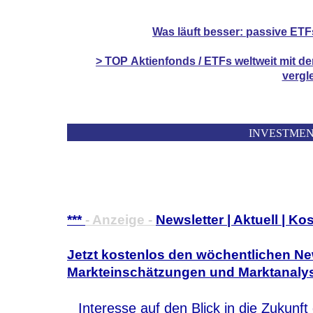
Was läuft besser: passive ETF
> TOP
Aktienfonds / ETFs
weltweit mit d
vergl
INVESTME
***
- Anzeige -
Newsletter | Aktuell | Ko
Jetzt kostenlos den wöchentlichen New
Markteinschätzungen und Marktanalys
Interesse auf den Blick in die Zukunf