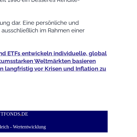
tung dar. Eine persönliche und
ausschließlich im Rahmen einer
nd ETFs entwickeln individuelle, global
chstumsstarken Weltmärkten basieren
langfristig vor Krisen und Inflation zu
NTFONDS
.
DE
eich - Wertentwicklung