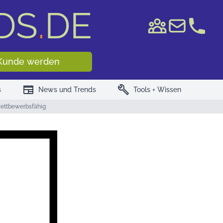
DS
.
DE
e WKN/ISIN
Kunde werden
newspaper
build
s
News und Trends
Tools + Wissen
 wettbewerbsfähig