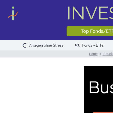
INV
Top Fonds/ET
euro
manage_search
Anlegen ohne Stress
Fonds + ETFs
Home
Zurück 