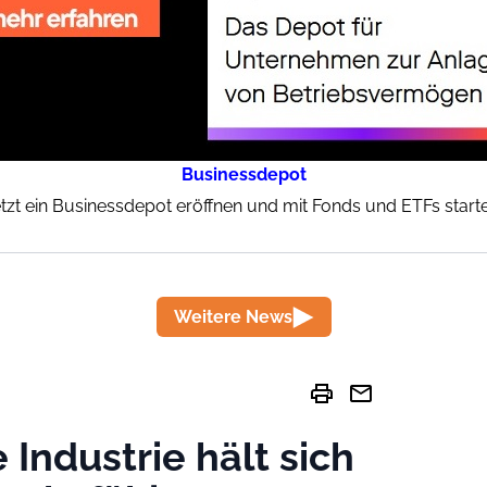
Businessdepot
tzt ein Businessdepot eröffnen und mit Fonds und ETFs start
Weitere News
print
mail
e Industrie hält sich