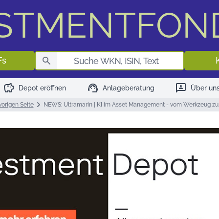
ESTMENTFON
Fondssuch
Fs
savings
support_agent
3p
Depot eröffnen
Anlageberatung
Über un
vorigen Seite
NEWS: Ultramarin | KI im Asset Management - vom Werkzeug 