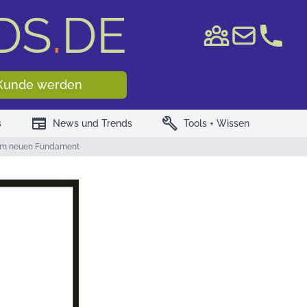
DS
.
DE
e WKN/ISIN
Kunde werden
newspaper
build
s
News und Trends
Tools + Wissen
zum neuen Fundament