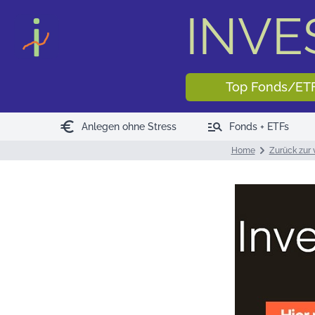
INV
Top Fonds/ET
euro
manage_search
Anlegen ohne Stress
Fonds + ETFs
Home
Zurück zur 