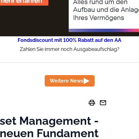
Fondsdiscount mit 100% Rabatt auf den AA
Zahlen Sie immer noch Ausgabeaufschlag?
Weitere News
print
mail
Asset Management -
 neuen Fundament