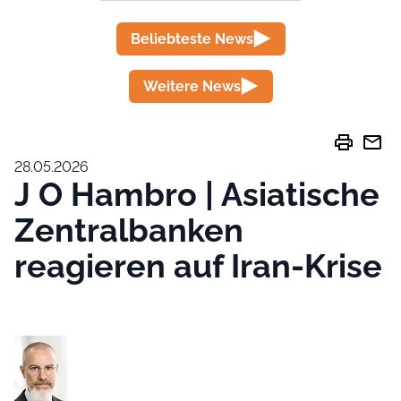
Beliebteste News
Weitere News
print
mail
28.05.2026
J O Hambro | Asiatische
Zentralbanken
reagieren auf Iran-Krise