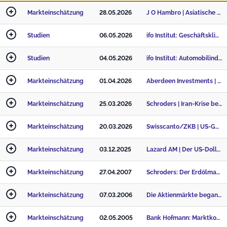
Markteinschätzung
28.05.2026
J O Hambro | Asiatische Zentralbanken reagieren auf Iran-Krise
Studien
06.05.2026
ifo Institut: Geschäftsklima in der Chemische Industrie auf Dreijahrestief
Studien
04.05.2026
ifo Institut: Automobilindustrie schafft es nicht aus der Krise heraus
Markteinschätzung
01.04.2026
Aberdeen Investments | Schwellenländer führen ein Jahr nach den Zollankündigungen am „Liberation Day
Markteinschätzung
25.03.2026
Schroders | Iran-Krise beschleunigt einen neuen Energiezyklus
Markteinschätzung
20.03.2026
Swisscanto/ZKB | US-Geldpolitik: Stillstand jetzt, zwei Zinssenkungen im zweiten Halbjahr
Markteinschätzung
03.12.2025
Lazard AM | Der US-Dollar bleibt trotz Schwäche dominant
Markteinschätzung
27.04.2007
Schroders: Der Erdölmarkt – kocht’s über?
Markteinschätzung
07.03.2006
Die Aktienmärkte begannen das neue Jahr so positiv...
Markteinschätzung
02.05.2005
Bank Hofmann: Marktkommentar Devisenmarkt