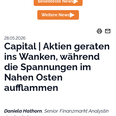
Beliebteste News
Weitere News
print
mail
28.05.2026
Capital | Aktien geraten
ins Wanken, während
die Spannungen im
Nahen Osten
aufflammen
Daniela Hathorn
, Senior Finanzmarkt Analystin