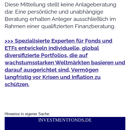
Diese Mitteilung stellt keine Anlageberatung
dar. Eine persönliche und unabhängige
Beratung erhalten Anleger ausschließlich im
Rahmen einer qualifizierten Finanzberatung.
>>> Spezialisierte Experten für Fonds und
ETFs entwickeln individuelle, global
diversifizierte Portfolios, die auf
wachstumsstarken Weltmärkten basieren und
darauf ausgerichtet sind, Vermögen
langfristig vor Krisen und Inflation zu
schützen.
Hinweise in eigener Sache:
INVESTMENTFONDS
.
DE