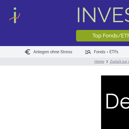
INV
Top Fonds/ET
euro
manage_search
Anlegen ohne Stress
Fonds + ETFs
Home
Zurück zur 