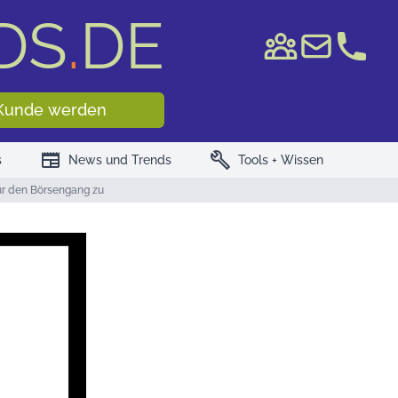
DS
.
DE
e WKN/ISIN
Kunde werden
newspaper
build
s
News und Trends
Tools + Wissen
für den Börsengang zu