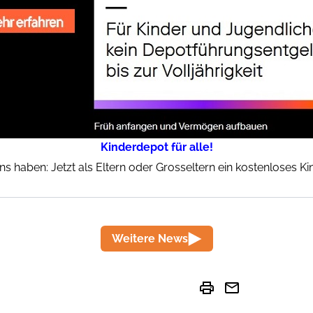
Kinderdepot für alle!
ins haben: Jetzt als Eltern oder Grosseltern ein kostenloses K
Weitere News
print
mail