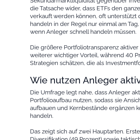
Sekundärmarktliquidität gegenüber Inve
die Tatsache wider, dass ETFs den ganz
verkauft werden können, oft unterstützt
handeln in der Regel nur einmal am Tag, 
wenn Anleger schnell handeln müssen.
Die größere Portfoliotransparenz aktiver 
weiterer wichtiger Vorteil, während 40 
Strategien schätzen, die als Investmentf
Wie nutzen Anleger akti
Die Umfrage legt nahe, dass Anleger akti
Portfolioaufbau nutzen, sodass sie Ansich
aufbauen und Kernbestände ergänzen kö
handeln.
Das zeigt sich auf zwei Hauptarten. Erst
Diversifikation (49 Prozent) sowie taktisc