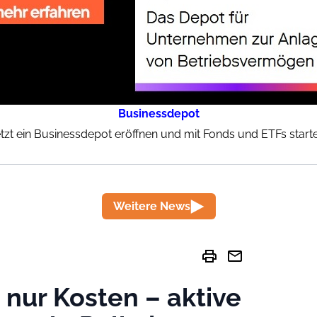
Businessdepot
tzt ein Businessdepot eröffnen und mit Fonds und ETFs start
Weitere News
print
mail
 nur Kosten – aktive