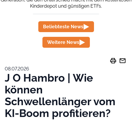
Kinderdepot und günstigen ETFs.
Beliebteste News
Weitere News
print
mail
08.07.2026
J O Hambro | Wie
können
Schwellenlänger vom
KI-Boom profitieren?