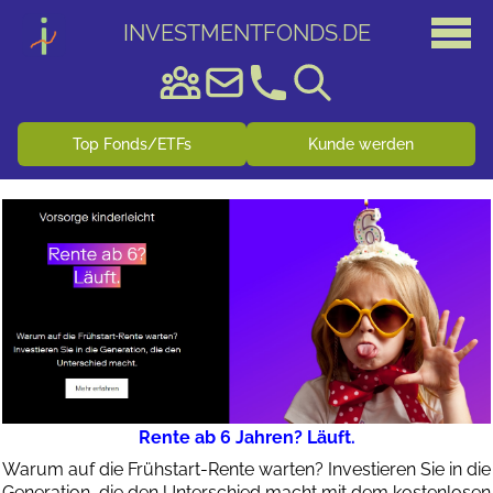
INVESTMENTFONDS
.
DE
Top Fonds/ETFs
Kunde werden
Rente ab 6 Jahren? Läuft.
Warum auf die Frühstart-Rente warten? Investieren Sie in die
Generation, die den Unterschied macht mit dem kostenlosen