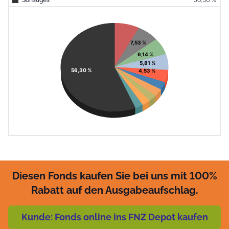
End of interac
Chart
Pie chart with 11 slices.
View as data table, Chart
7,53 %
6,14 %
5,81 %
56,30 %
4,53 %
Diesen Fonds kaufen Sie bei uns mit 100%
Rabatt auf den Ausgabeaufschlag.
Kunde: Fonds online ins FNZ Depot kaufen