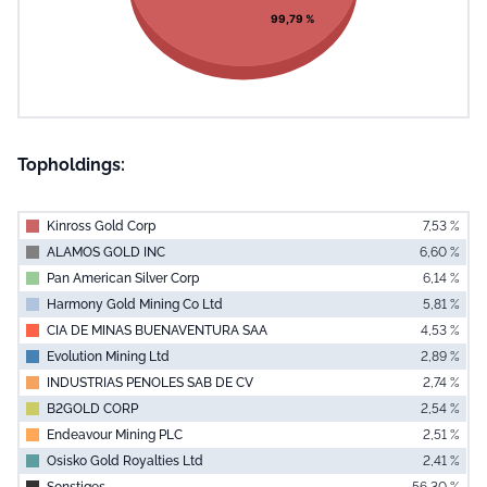
99,79 %
Topholdings:
Kinross Gold Corp
7,53 %
ALAMOS GOLD INC
6,60 %
Pan American Silver Corp
6,14 %
Harmony Gold Mining Co Ltd
5,81 %
CIA DE MINAS BUENAVENTURA SAA
4,53 %
Evolution Mining Ltd
2,89 %
INDUSTRIAS PENOLES SAB DE CV
2,74 %
B2GOLD CORP
2,54 %
Endeavour Mining PLC
2,51 %
Osisko Gold Royalties Ltd
2,41 %
Sonstiges
56,30 %