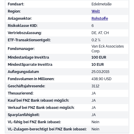
Fondsart:
Edelmetalle
Region:
Welt
Anlagesektor:
Rohstoffe
Risikoklasse KIID:
6
Vertriebszulassung:
DE, AT, CH
ETF-Transaktionsentgelt:
0,2 %
Van Eck Associates
Fondsmanager:
Corp.
Mindestanlage InveXtra
100 EUR
MindestSparrate InveXtra
10 EUR
Auflegungsdatum
25.03.2015
Fondsvolumen in Millionen:
438,90 USD
Geschäftsjahresende:
31.12
Thesaurierend:
JA
Kauf bei FNZ Bank (ebase) möglich:
JA
Verkauf bei FNZ Bank (ebase) möglich:
JA
Sparplanfähigkeit:
JA
VL-fähig bei FNZ Bank (ebase):
Nein
VL-Zulagen-berechtigt bei FNZ Bank (ebase):
Nein