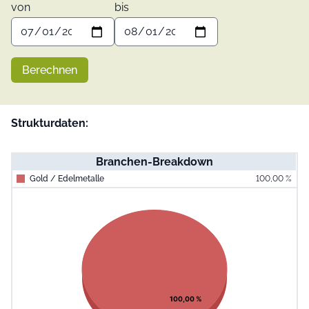
von
bis
Berechnen
Strukturdaten:
Branchen-Breakdown
Gold / Edelmetalle
100,00 %
End of interac
Chart
Pie chart with 1 slice.
View as data table, Chart
100,00 %