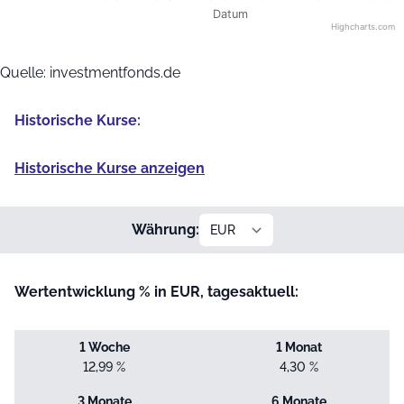
Datum
Highcharts.com
End of interactive chart.
Quelle: investmentfonds.de
Historische Kurse:
Historische Kurse anzeigen
Währung:
Wertentwicklung % in EUR, tagesaktuell:
1 Woche
1 Monat
12,99 %
4,30 %
3 Monate
6 Monate