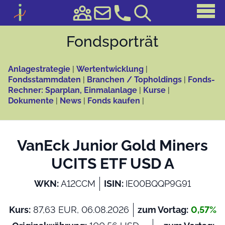
Fonds­porträt
Anlagestrategie
|
Wertentwicklung
|
Fondsstammdaten
|
Branchen / Topholdings
|
Fonds-
Rechner: Sparplan, Einmalanlage
|
Kurse
|
Dokumente
|
News
|
Fonds kaufen
|
VanEck Junior Gold Miners
UCITS ETF USD A
WKN:
A12CCM
ISIN:
IE00BQQP9G91
Kurs:
87,63 EUR, 06.08.2026
zum Vortag:
0,57%