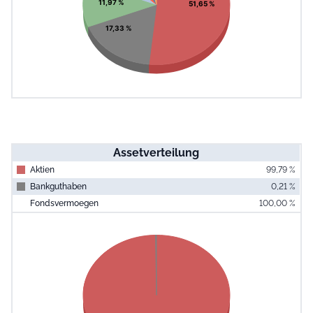
11,97 %
51,65 %
17,33 %
Assetverteilung
Aktien
99,79 %
Bankguthaben
0,21 %
Fondsvermoegen
100,00 %
End of interac
Chart
Pie chart with 2 slices.
View as data table, Chart