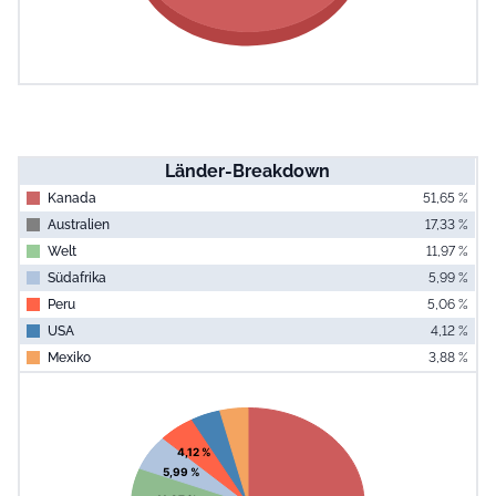
Länder-Breakdown
Kanada
51,65 %
Australien
17,33 %
Welt
11,97 %
Südafrika
5,99 %
Peru
5,06 %
USA
4,12 %
Mexiko
3,88 %
End of interac
Chart
Pie chart with 7 slices.
View as data table, Chart
4,12 %
5,99 %