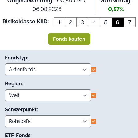
Originalwährung:
100,56 USD,
zum Vortag:
06.08.2026
0,57%
Risikoklasse KIID:
1
2
3
4
5
6
7
Fonds kaufen
Fondstyp:
Region:
Schwerpunkt:
ETF-Fonds: