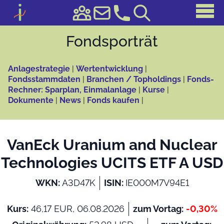
Fonds­porträt
Anlagestrategie
|
Wertentwicklung
|
Fondsstammdaten
|
Branchen / Topholdings
|
Fonds-
Rechner: Sparplan, Einmalanlage
|
Kurse
|
Dokumente
|
News
|
Fonds kaufen
|
VanEck Uranium and Nuclear
Technologies UCITS ETF A USD
WKN:
A3D47K
ISIN:
IE000M7V94E1
Kurs:
46,17 EUR, 06.08.2026
zum Vortag:
-0,30%