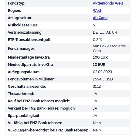
Fondstyp:
Aktienfonds Welt
Region:
Welt
Anlagesektor:
All Caps
Risikoklasse KIID:
5
Vertriebszulassung:
DE, LU, AT, CH
ETF-Transaktionsentgelt:
0,2 %
Van Eck Associates
Fondsmanager:
Corp.
Mindestanlage InveXtra
100 EUR
MindestSparrate InveXtra
10 EUR
Auflegungsdatum
03.02.2023
Fondsvolumen in Millionen:
1.594,5 USD
Geschäftsjahresende:
31.12
Thesaurierend:
JA
Kauf bei FNZ Bank (ebase) möglich:
JA
Verkauf bei FNZ Bank (ebase) möglich:
JA
Sparplanfähigkeit:
JA
VL-fähig bei FNZ Bank (ebase):
Nein
VL-Zulagen-berechtigt bei FNZ Bank (ebase):
Nein