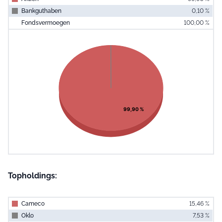
Bankguthaben
0,10 %
Fondsvermoegen
100,00 %
End of interac
Chart
Pie chart with 2 slices.
View as data table, Chart
99,90 %
Topholdings:
Cameco
15,46 %
Oklo
7,53 %