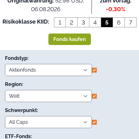
Originalwährung:
52,98 USD,
zum Vortag:
06.08.2026
-0,30%
Risikoklasse KIID:
1
2
3
4
5
6
7
Fonds kaufen
Fondstyp:
Region:
Schwerpunkt:
ETF-Fonds: