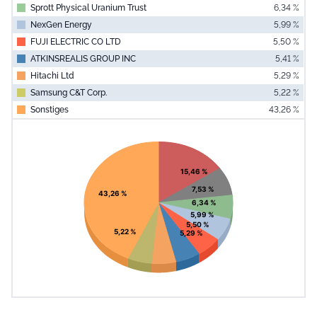
Sprott Physical Uranium Trust
6,34 %
NexGen Energy
5,99 %
FUJI ELECTRIC CO LTD
5,50 %
ATKINSREALIS GROUP INC
5,41 %
Hitachi Ltd
5,29 %
Samsung C&T Corp.
5,22 %
Sonstiges
43,26 %
End of interac
Chart
Pie chart with 9 slices.
View as data table, Chart
15,46 %
7,53 %
43,26 %
6,34 %
5,99 %
5,50 %
5,22 %
5,29 %