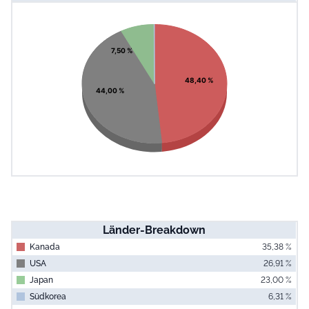
End of interac
Chart
Pie chart with 4 slices.
View as data table, Chart
7,50 %
48,40 %
44,00 %
Länder-Breakdown
Kanada
35,38 %
USA
26,91 %
Japan
23,00 %
Südkorea
6,31 %