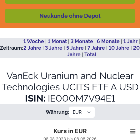
Neukunde ohne Depot
1 Woche
|
1 Monat
|
3 Monate
|
6 Monate
|
1 Jahr
|
Zeitraum:
2 Jahre
|
3 Jahre
|
5 Jahre
|
7 Jahre
|
10 Jahre
|
20
Jahre
|
Total
VanEck Uranium and Nuclear
Technologies UCITS ETF A USD
ISIN:
IE000M7V94E1
Währung:
Kurs in EUR
Kurs in EUR
Line chart with 704 data points.
08.08.2023 bis 08.08.2026