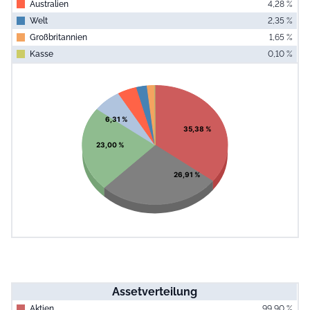
Australien
4,28 %
Welt
2,35 %
Großbritannien
1,65 %
Kasse
0,10 %
End of interac
Chart
Pie chart with 8 slices.
View as data table, Chart
6,31 %
35,38 %
23,00 %
26,91 %
Assetverteilung
Aktien
99,90 %