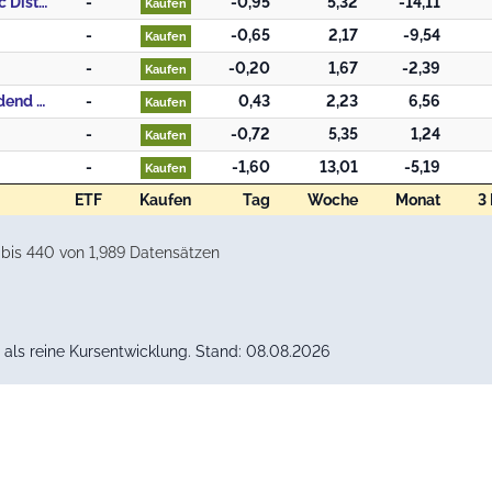
435. BNP Paribas Funds Clean Energy Solutions Classic Distribution
-
-0,95
5,32
-14,11
Kaufen
-
-0,65
2,17
-9,54
Kaufen
-
-0,20
1,67
-2,39
Kaufen
438. Schroder International Selection Fund Global Dividend Maximiser A Accumulation USD
-
0,43
2,23
6,56
Kaufen
-
-0,72
5,35
1,24
Kaufen
-
-1,60
13,01
-5,19
Kaufen
ETF
Kaufen
Tag
Woche
Monat
3
ETF
Kaufen
Tag
Woche
Monat
3
 bis 440 von 1,989 Datensätzen
als reine Kursentwicklung. Stand: 08.08.2026