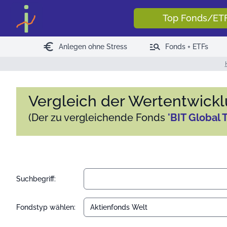
Top Fonds/ET
euro
manage_search
Anlegen ohne Stress
Fonds + ETFs
Vergleich der Wertentwick
(Der zu vergleichende Fonds
'BIT Global 
Suchbegriff:
Fondstyp wählen: