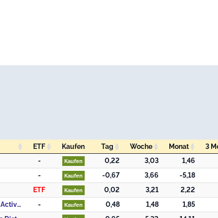
ETF
Kaufen
Tag
Woche
Monat
3 M
ETF
Kaufen
Tag
Woche
Monat
3 M
-
0,22
3,03
1,46
Kaufen
-
-0,67
3,66
-5,18
Kaufen
ETF
0,02
3,21
2,22
Kaufen
434. Schroder International Selection Fund QEP Global Active Value B Distribution USD AV
-
0,48
1,48
1,85
Kaufen