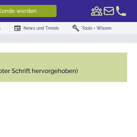
e WKN/ISIN
Kunde werden
newspaper
build
s
News und Trends
Tools + Wissen
t
roter Schrift hervorgehoben)