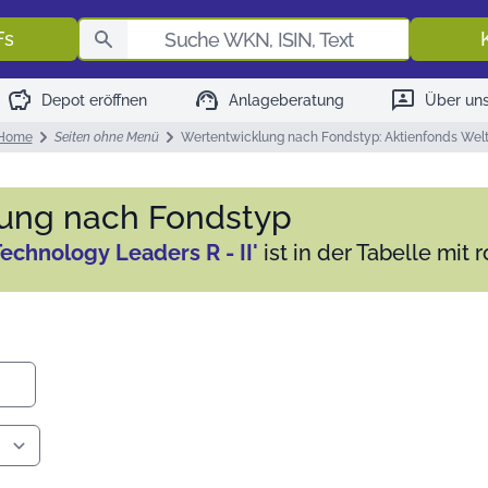
Fondssuch
Fs
savings
support_agent
3p
Depot eröffnen
Anlageberatung
Über un
Home
Seiten ohne Menü
Wertentwicklung nach Fondstyp: Aktienfonds Wel
lung nach Fondstyp
Technology Leaders R - II'
ist in der Tabelle mit 