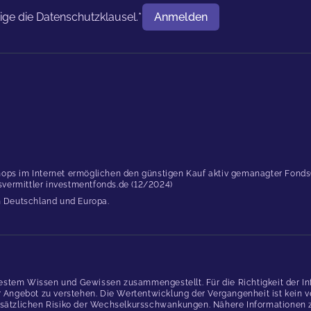
tige die
Datenschutzklausel.
*
Anmelden
Benutzername
ops im Internet ermöglichen den günstigen Kauf aktiv gemanagter Fonds(..
dsvermittler investmentfonds.de (12/2024)
in Deutschland und Europa.
estem Wissen und Gewissen zusammengestellt. Für die Richtigkeit der In
gebot zu verstehen. Die Wertentwicklung der Vergangenheit ist kein verl
ätzlichen Risiko der Wechselkursschwankungen. Nähere Informationen zu