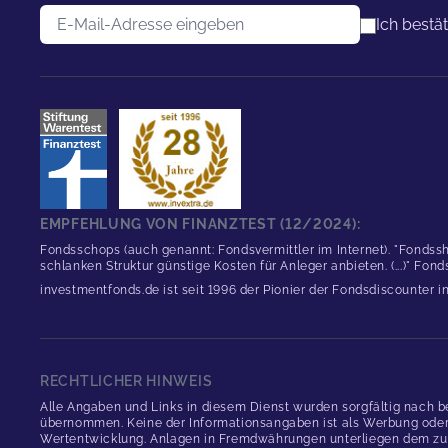
E-Mail-Adresse
Ich bestä
EMPFEHLUNG VON FINANZTEST (12/2024):
Fondsschops (auch genannt: Fondsvermittler im Internet). "Fondssh
schlanken Struktur günstige Kosten für Anleger anbieten. (...)" Fon
investmentfonds.de ist seit 1996 der Pionier der Fondsdiscounter 
RECHTLICHER HINWEIS
Alle Angaben und Links in diesem Dienst wurden sorgfältig nach b
übernommen. Keine der Informationsangaben ist als Werbung oder An
Wertentwicklung. Anlagen in Fremdwährungen unterliegen dem zus