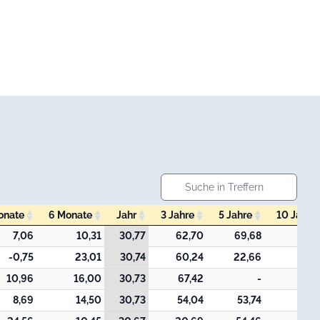
onate
6 Monate
Jahr
3 Jahre
5 Jahre
10 Jahre
onate
6 Monate
Jahr
3 Jahre
5 Jahre
10 Jahre
7,06
10,31
30,77
62,70
69,68
-0,75
23,01
30,74
60,24
22,66
10,96
16,00
30,73
67,42
-
8,69
14,50
30,73
54,04
53,74
85,