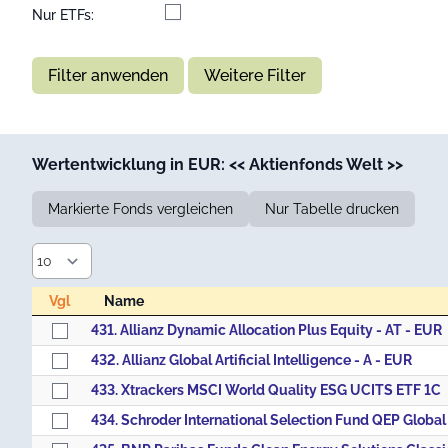
Nur ETFs:
Filter anwenden
Weitere Filter
Wertentwicklung in EUR: << Aktienfonds Welt >>
Markierte Fonds vergleichen
Nur Tabelle drucken
Vgl
Name
Vgl
Name
431. Allianz Dynamic Allocation Plus Equity - AT - EUR
432. Allianz Global Artificial Intelligence - A - EUR
433. Xtrackers MSCI World Quality ESG UCITS ETF 1C