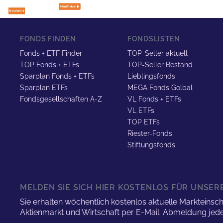
FONDS FINDEN
FONDSLISTEN
Fonds + ETF Finder
TOP-Seller aktuell
TOP Fonds + ETFs
TOP-Seller Bestand
Sparplan Fonds + ETFs
Lieblingsfonds
Sparplan ETFs
MEGA Fonds Golbal
Fondsgesellschaften A-Z
VL Fonds + ETFs
VL ETFs
TOP ETFs
Riester-Fonds
Stiftungsfonds
MELDEN SIE SICH HIER KOSTENLOS FÜR UNSE
Sie erhalten wöchentlich kostenlos aktuelle Marktei
Aktienmarkt und Wirtschaft per E-Mail. Abmeldung jede