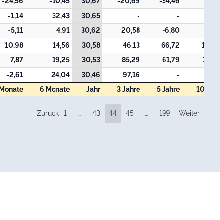
-24,56
-10,45
30,67
-20,69
-54,46
-11,
-1,14
32,43
30,65
-
-
-5,11
4,91
30,62
20,58
-6,80
10,98
14,56
30,58
46,13
66,72
110,
7,87
19,25
30,53
85,29
61,79
168,
-2,61
24,04
30,46
97,16
-
 Monate
6 Monate
Jahr
3 Jahre
5 Jahre
10 Jah
 Monate
6 Monate
Jahr
3 Jahre
5 Jahre
10 Jah
Zurück
1
…
43
44
45
…
199
Weiter