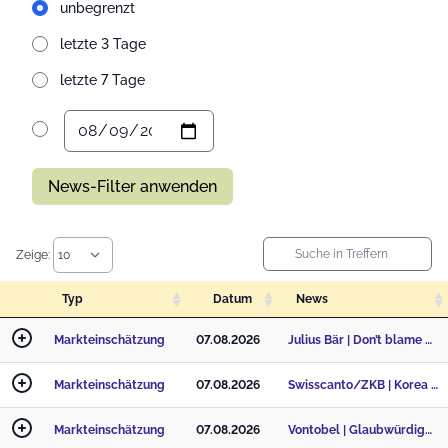
unbegrenzt
letzte 3 Tage
letzte 7 Tage
News-Filter anwenden
Zeige:
Typ
Datum
News
Markteinschätzung
07.08.2026
Julius Bär | Don’t blame AI – Renditen von 5 % sind nicht auf KI-Emissionen zurückzuführen
Markteinschätzung
07.08.2026
Swisscanto/ZKB | Korea nach dem KI-Crash: Ist jetzt der Zeitpunkt zum Einstieg?
Markteinschätzung
07.08.2026
Vontobel | Glaubwürdigkeit der Fed als neue Risikoprämie