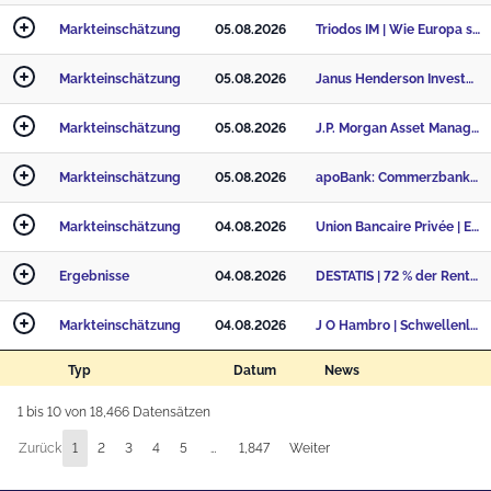
Markteinschätzung
05.08.2026
Triodos IM | Wie Europa seine Clean Tech Investitionen aufs Spiel setzt
Markteinschätzung
05.08.2026
Janus Henderson Investors | Nicht die richtige Zeit für Durationswetten
Markteinschätzung
05.08.2026
J.P. Morgan Asset Management | Market Timing und zu viel Cash – die zwei teuersten Anlegerfehler
Markteinschätzung
05.08.2026
apoBank: Commerzbank und die Perspektiven europäischer Banken
Markteinschätzung
04.08.2026
Union Bancaire Privée | Elektrifizierung als stabilisierender Faktor für Schwellenländerportfolios
Ergebnisse
04.08.2026
DESTATIS | 72 % der Rentenleistungen im Jahr 2025 waren einkommensteuerpflichtig
Markteinschätzung
04.08.2026
J O Hambro | Schwellenländer: Anleger übersehen bislang Gesundheitssektor – vor allem Afrika und Ind
Typ
Datum
News
1 bis 10 von 18,466 Datensätzen
Zurück
1
2
3
4
5
…
1,847
Weiter