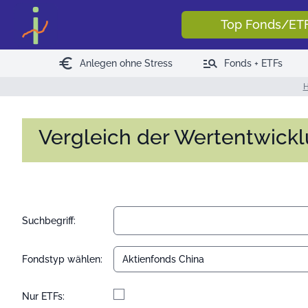
Top Fonds/ET
euro
manage_search
Anlegen ohne Stress
Fonds + ETFs
Vergleich der Wertentwick
Suchbegriff:
Fondstyp wählen:
Nur ETFs: