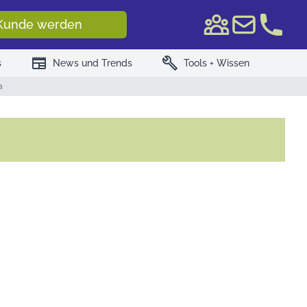
e WKN/ISIN
Kunde werden
newspaper
build
s
News und Trends
Tools + Wissen
a