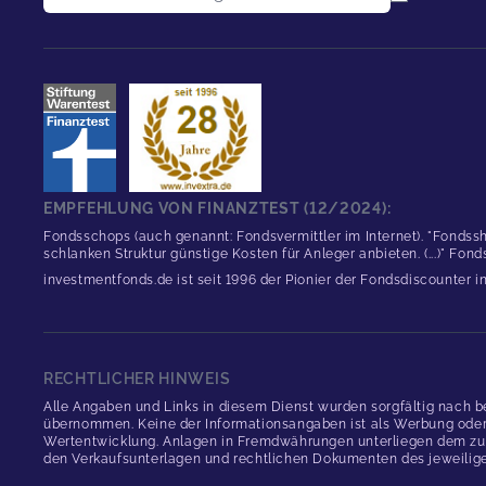
EMPFEHLUNG VON FINANZTEST (12/2024):
Fondsschops (auch genannt: Fondsvermittler im Internet). "Fondssh
schlanken Struktur günstige Kosten für Anleger anbieten. (...)" Fon
investmentfonds.de ist seit 1996 der Pionier der Fondsdiscounter 
RECHTLICHER HINWEIS
Alle Angaben und Links in diesem Dienst wurden sorgfältig nach b
übernommen. Keine der Informationsangaben ist als Werbung oder An
Wertentwicklung. Anlagen in Fremdwährungen unterliegen dem zus
den Verkaufsunterlagen und rechtlichen Dokumenten des jeweilig