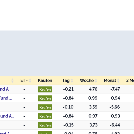
ETF
Kaufen
Tag
Woche
Monat
3 M
ETF
Kaufen
Tag
Woche
Monat
3 M
und A
-
-0,21
4,76
-7,47
Kaufen
2. Ninety One Global Strategy Fund - All China Equity Fund A Acc USD
-
-0,84
0,99
0,94
Kaufen
-
-0,10
3,59
-5,66
Kaufen
4. Ninety One Global Strategy Fund - All China Equity Fund A Inc USD
-
-0,84
0,97
0,93
Kaufen
-
-0,15
3,73
-6,44
Kaufen