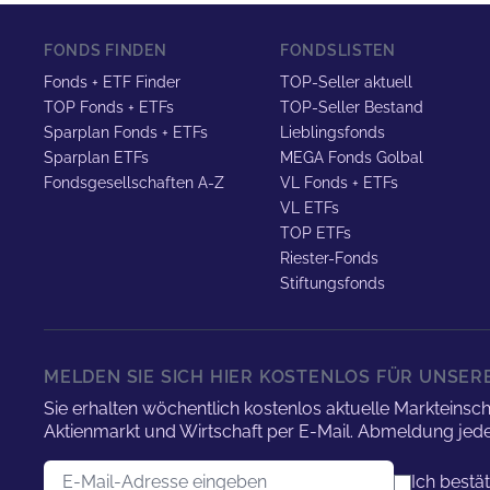
FONDS FINDEN
FONDSLISTEN
Fonds + ETF Finder
TOP-Seller aktuell
TOP Fonds + ETFs
TOP-Seller Bestand
Sparplan Fonds + ETFs
Lieblingsfonds
Sparplan ETFs
MEGA Fonds Golbal
Fondsgesellschaften A-Z
VL Fonds + ETFs
VL ETFs
TOP ETFs
Riester-Fonds
Stiftungsfonds
MELDEN SIE SICH HIER KOSTENLOS FÜR UNSE
Sie erhalten wöchentlich kostenlos aktuelle Marktei
Aktienmarkt und Wirtschaft per E-Mail. Abmeldung jede
E-Mail-Adresse
Ich bestä