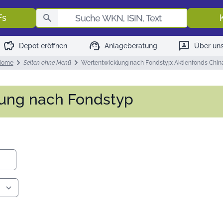
Fondssuch
Fs
savings
support_agent
3p
Depot eröffnen
Anlageberatung
Über un
Home
Seiten ohne Menü
Wertentwicklung nach Fondstyp: Aktienfonds Chin
lung nach Fondstyp