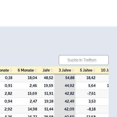
onate
6 Monate
Jahr
3 Jahre
5 Jahre
10 Jahre
onate
6 Monate
Jahr
3 Jahre
5 Jahre
10 Jahre
0,18
18,04
48,52
54,88
18,42
0,91
2,46
19,59
44,92
5,64
105,
2,82
15,69
51,91
42,82
-7,61
0,94
2,47
19,18
42,49
3,53
2,92
14,98
51,44
42,09
-8,18