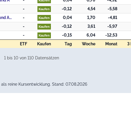
und A
-
0,04
0,76
-4,92
Kaufen
-
-0,12
4,54
-5,58
Kaufen
8. Morgan Stanley Investment Funds China A-shares Fund AH (EUR)
-
0,04
1,70
-4,81
Kaufen
-
-0,12
3,61
-5,97
Kaufen
-
-0,15
6,04
-12,53
Kaufen
ETF
Kaufen
Tag
Woche
Monat
3
ETF
Kaufen
Tag
Woche
Monat
3
1 bis 10 von 110 Datensätzen
als reine Kursentwicklung. Stand: 07.08.2026