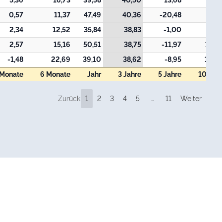
5,36
16,73
39,58
40,50
13,68
0,57
11,37
47,49
40,36
-20,48
2,34
12,52
35,84
38,83
-1,00
2,57
15,16
50,51
38,75
-11,97
136,
-1,48
22,69
39,10
38,62
-8,95
155,
 Monate
6 Monate
Jahr
3 Jahre
5 Jahre
10 Jah
 Monate
6 Monate
Jahr
3 Jahre
5 Jahre
10 Jah
Zurück
1
2
3
4
5
…
11
Weiter