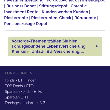
Investmentberatung
Portfolio-Check
Firmendepot
|
|
|
Business Depot
Stiftungsdepot
Garantie
|
|
Investment Rente
Kunden werben Kunden
|
|
|
Riesterrente
Riesterrenten-Check
Rüruprente
|
Pensionszusage Depot
Vorsorge-Themen wählen Sie hier:
Fondsgebundene Lebensversicherung,
Kranken-, Unfall-, BU-Versicherung, ...
FONDS FINDEN
Fonds + ETF Finder
TOP Fonds + ETFs
Sparplan Fonds + ETFs
Sparplan ETFs
Fondsgesellschaften A-Z