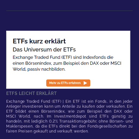
ETFS LEICHT ERKLÄRT
Exchange Traded Fund (ETF) | Ein ETF ist ein Fonds, in den jeder
Anleger investieren kann um Anteile zu kaufen oder verkaufen. Ein
ETF bildet einen Börsenindex, wie zum Beispiel den DAX oder
MSCI World, nach. Im Investmentdepot sind ETFs günstig zu
handeln, mit lediglich 0,2% Transaktionsgebühr, ohne Börsen- und
Maklerspesen, da die ETFs direkt bei den Fondsgesellschaften zu
fairen Preisen gekauft und verkauft werden.