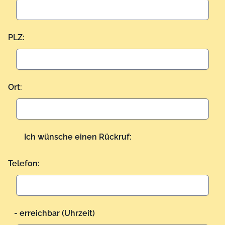
PLZ:
Ort:
Ich wünsche einen Rückruf:
Telefon:
- erreichbar (Uhrzeit)