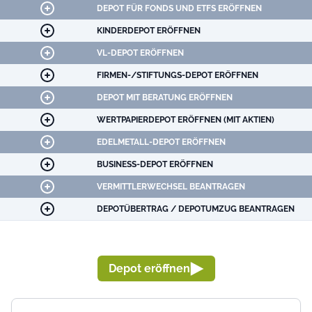
DEPOT FÜR FONDS UND ETFS ERÖFFNEN
KINDERDEPOT ERÖFFNEN
VL-DEPOT ERÖFFNEN
FIRMEN-/STIFTUNGS-DEPOT ERÖFFNEN
DEPOT MIT BERATUNG ERÖFFNEN
WERTPAPIERDEPOT ERÖFFNEN (MIT AKTIEN)
EDELMETALL-DEPOT ERÖFFNEN
BUSINESS-DEPOT ERÖFFNEN
VERMITTLERWECHSEL BEANTRAGEN
DEPOTÜBERTRAG / DEPOTUMZUG BEANTRAGEN
Depot eröffnen