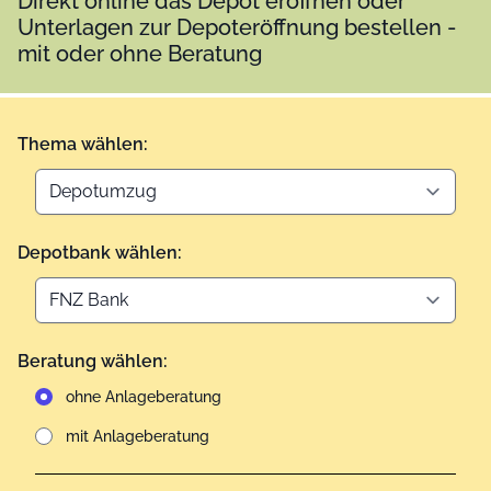
Direkt online das Depot eröffnen oder
Unterlagen zur Depoteröffnung bestellen -
mit oder ohne Beratung
Thema wählen:
Depotbank wählen:
Beratung wählen:
ohne Anlageberatung
mit Anlageberatung