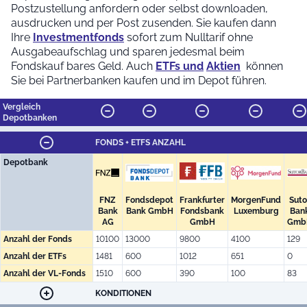
Postzustellung anfordern oder selbst downloaden,
ausdrucken und per Post zusenden. Sie kaufen dann
Ihre
Investmentfonds
sofort zum Nulltarif ohne
Ausgabeaufschlag und sparen jedesmal beim
Fondskauf bares Geld. Auch
ETFs und
Aktien
können
Sie bei Partnerbanken kaufen und im Depot führen.
Vergleich
Depotbanken
FONDS + ETFS ANZAHL
Depotbank
FNZ
Fondsdepot
Frankfurter
MorgenFund
Suto
Bank
Bank GmbH
Fondsbank
Luxemburg
Ban
AG
GmbH
Gmb
Anzahl der Fonds
10100
13000
9800
4100
129
Anzahl der ETFs
1481
600
1012
651
0
Anzahl der VL-Fonds
1510
600
390
100
83
KONDITIONEN