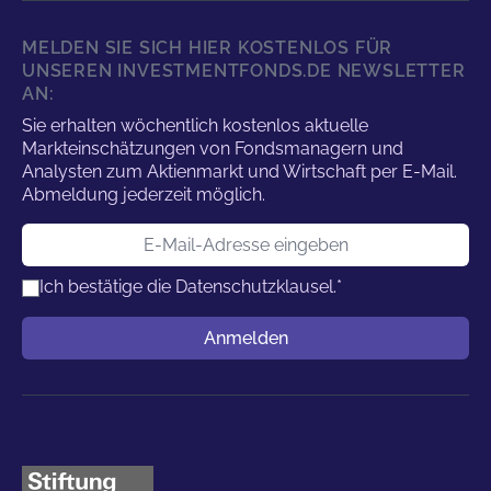
MELDEN SIE SICH HIER KOSTENLOS FÜR
UNSEREN INVESTMENTFONDS.DE NEWSLETTER
AN:
Sie erhalten wöchentlich kostenlos aktuelle
Markteinschätzungen von Fondsmanagern und
Analysten zum Aktienmarkt und Wirtschaft per E-Mail.
Abmeldung jederzeit möglich.
E-Mail-Adresse
Ich bestätige die
Datenschutzklausel.
*
Benutzername
Anmelden