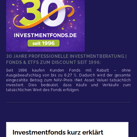
30 JAHRE PROFESSIONELLE INVESTMENTBERATUNG |
FONDS & ETFS ZUM DISCOUNT SEIT 1996:
Seit 1996 kaufen Kunden Fonds mit Rabatt – ohne
Ausgabeaufschlag von bis zu 6,27 %. Dadurch wird der gesamte
eingezahlte Betrag zum NAV-Preis (Net Asset Value) tatsächlich
investiert. Dies bedeutet, dass Käufe und Verkäufe zum
tatsächlichen Wert des Fonds erfolgen.