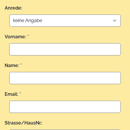
Anrede:
Vorname: *
Name: *
Email: *
Strasse/HausNr.: