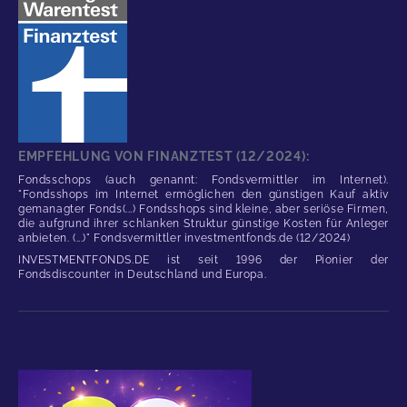
EMPFEHLUNG VON FINANZTEST (12/2024):
Fondsschops (auch genannt: Fondsvermittler im Internet).
"Fondsshops im Internet ermöglichen den günstigen Kauf aktiv
gemanagter Fonds(...) Fondsshops sind kleine, aber seriöse Firmen,
die aufgrund ihrer schlanken Struktur günstige Kosten für Anleger
anbieten. (...)" Fondsvermittler investmentfonds.de (12/2024)
INVESTMENTFONDS.DE ist seit 1996 der Pionier der
Fondsdiscounter in Deutschland und Europa.