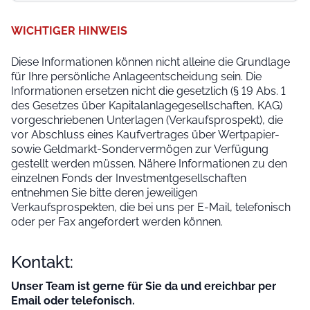
WICHTIGER HINWEIS
Diese Informationen können nicht alleine die Grundlage
für Ihre persönliche Anlageentscheidung sein. Die
Informationen ersetzen nicht die gesetzlich (§ 19 Abs. 1
des Gesetzes über Kapitalanlagegesellschaften, KAG)
vorgeschriebenen Unterlagen (Verkaufsprospekt), die
vor Abschluss eines Kaufvertrages über Wertpapier-
sowie Geldmarkt-Sondervermögen zur Verfügung
gestellt werden müssen. Nähere Informationen zu den
einzelnen Fonds der Investmentgesellschaften
entnehmen Sie bitte deren jeweiligen
Verkaufsprospekten, die bei uns per E-Mail, telefonisch
oder per Fax angefordert werden können.
Kontakt:
Unser Team ist gerne für Sie da und ereichbar per
Email oder telefonisch.