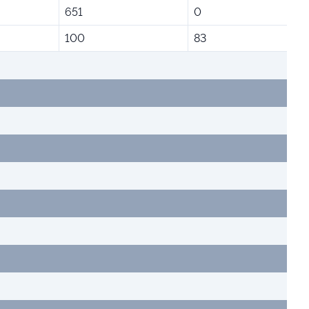
651
0
100
83