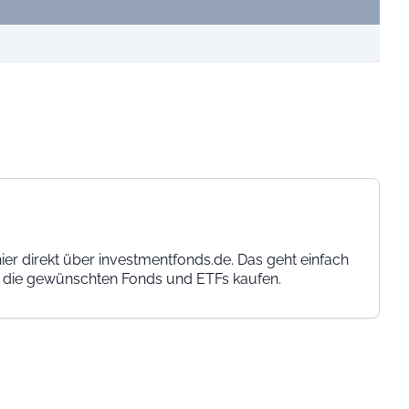
er direkt über investmentfonds.de. Das geht einfach
t die gewünschten Fonds und ETFs kaufen.