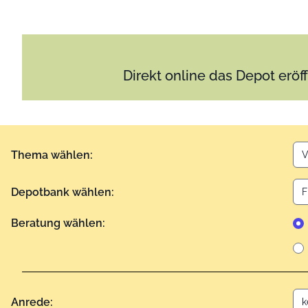
Direkt online das Depot erö
Thema wählen:
Depotbank wählen:
Beratung wählen:
Anrede: