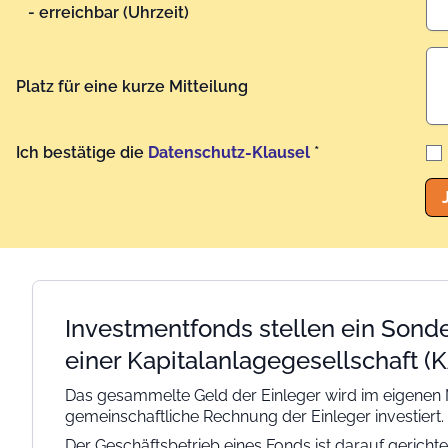
- erreichbar (Uhrzeit)
Platz für eine kurze Mitteilung
Ich bestätige die
Datenschutz-Klausel
*
Benutzername
Investmentfonds stellen ein Son
einer Kapitalanlagegesellschaft (K
Das gesammelte Geld der Einleger wird im eigenen
gemeinschaftliche Rechnung der Einleger investiert.
Der Geschäftsbetrieb eines Fonds ist darauf gerichte