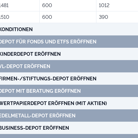
1481
600
1012
1510
600
390
KONDITIONEN
DEPOT FÜR FONDS UND ETFS ERÖFFNEN
KINDERDEPOT ERÖFFNEN
VL-DEPOT ERÖFFNEN
FIRMEN-/STIFTUNGS-DEPOT ERÖFFNEN
DEPOT MIT BERATUNG ERÖFFNEN
WERTPAPIERDEPOT ERÖFFNEN (MIT AKTIEN)
EDELMETALL-DEPOT ERÖFFNEN
BUSINESS-DEPOT ERÖFFNEN