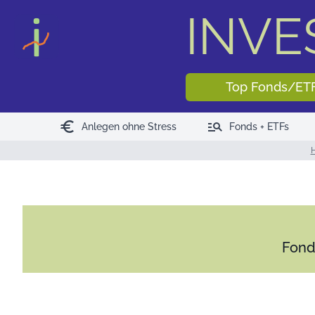
INV
Top Fonds/ET
euro
manage_search
Anlegen ohne Stress
Fonds + ETFs
Fond