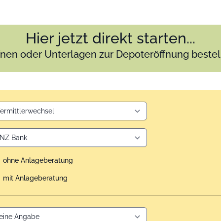
Hier jetzt direkt starten...
ffnen oder Unterlagen zur Depoteröffnung bestel
ohne Anlageberatung
mit Anlageberatung