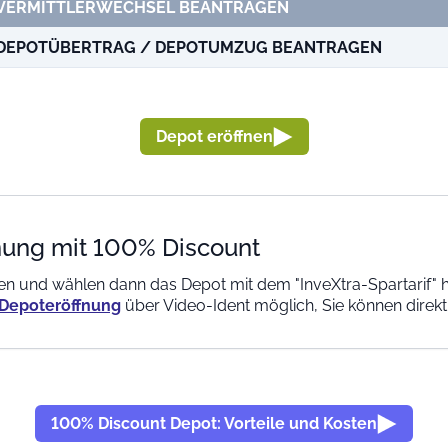
VERMITTLERWECHSEL BEANTRAGEN
DEPOTÜBERTRAG / DEPOTUMZUG BEANTRAGEN
Depot eröffnen
fnung mit 100% Discount
n und wählen dann das Depot mit dem "InveXtra-Spartarif" hi
-Depoteröffnung
über Video-Ident möglich, Sie können direk
100% Discount Depot: Vorteile und Kosten