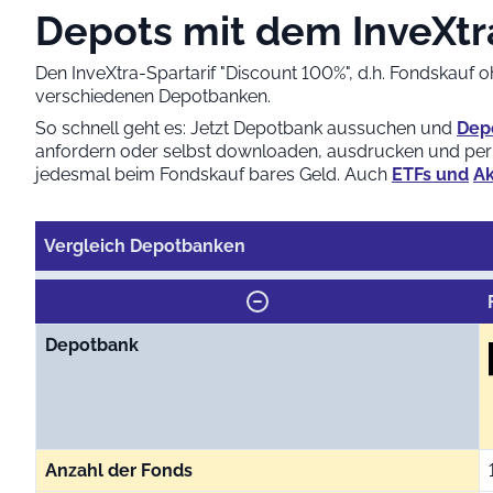
Depots mit dem InveXtr
Den InveXtra-Spartarif "Discount 100%", d.h. Fondskauf o
verschiedenen Depotbanken.
So schnell geht es: Jetzt Depotbank aussuchen und
Depo
anfordern oder selbst downloaden, ausdrucken und per 
jedesmal beim Fondskauf bares Geld. Auch
ETFs und
Ak
Vergleich Depotbanken
Depotbank
Anzahl der Fonds