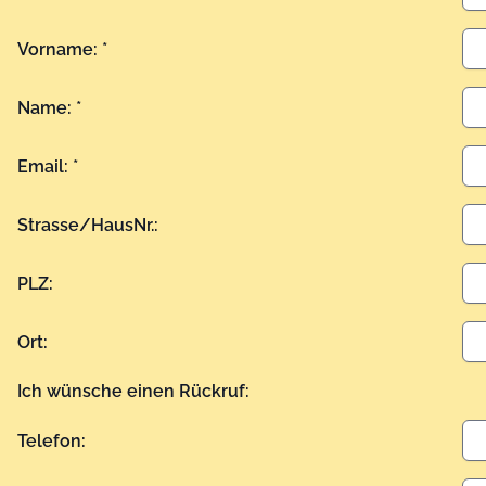
Vorname: *
Name: *
Email: *
Strasse/HausNr.:
PLZ:
Ort:
Ich wünsche einen Rückruf:
Telefon: