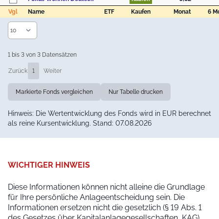
Vgl
Name
ETF
Kaufen
Monat
6 M
Vgl
Name
ETF
Kaufen
Monat
6 M
1 bis 3 von 3 Datensätzen
Zurück
1
Weiter
Markierte Fonds vergleichen
Nur Tabelle drucken
Hinweis: Die Wertentwicklung des Fonds wird in EUR berechnet
als reine Kursentwicklung. Stand: 07.08.2026
WICHTIGER HINWEIS
Diese Informationen können nicht alleine die Grundlage
für Ihre persönliche Anlageentscheidung sein. Die
Informationen ersetzen nicht die gesetzlich (§ 19 Abs. 1
des Gesetzes über Kapitalanlagegesellschaften, KAG)