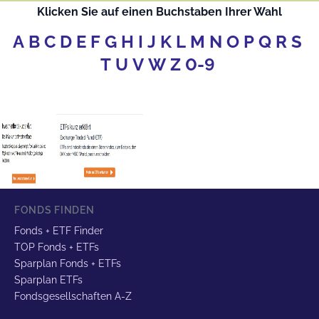
Klicken Sie auf einen Buchstaben Ihrer Wahl
A
B
C
D
E
F
G
H
I
J
K
L
M
N
O
P
Q
R
S
T
U
V
W
Z
0-9
FONDS FINDEN
Fonds + ETF Finder
TOP Fonds + ETFs
Sparplan Fonds + ETFs
Sparplan ETFs
Fondsgesellschaften A-Z