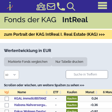
Fonds der KAG
IntReal
zum Portrait der KAG IntReal I. Real Estate (KAG) >>>
Wertentwicklung in EUR
Markierte Fonds vergleichen
Nur Tabelle drucken
Scrollen oder wischen, um weitere Spalten zu sehen >>>
Vgl
Name
ETF
Kaufen
Monat
6 Mon
Vgl
Name
ETF
Kaufen
Monat
6 Mon
KGAL immoSUBSTANZ
-
0,24
Kaufen
Habona Nahversorgungsfonds Deutschland
-
-0,36
Kaufen
Fokus Wohnen Deutschland
-
-0,82
Kaufen