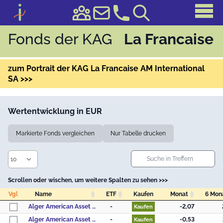
Fonds der KAG
La Francaise
zum Portrait der KAG La Francaise AM International
SA >>>
Wertentwicklung in EUR
Markierte Fonds vergleichen
Nur Tabelle drucken
Scrollen oder wischen, um weitere Spalten zu sehen >>>
Vgl
Name
ETF
Kaufen
Monat
6 Mon
Vgl
Name
ETF
Kaufen
Monat
6 Mon
Alger American Asset Growth Fund A EU
-
-2,07
Kaufen
Alger American Asset Growth Fund A US
-
-0,53
Kaufen