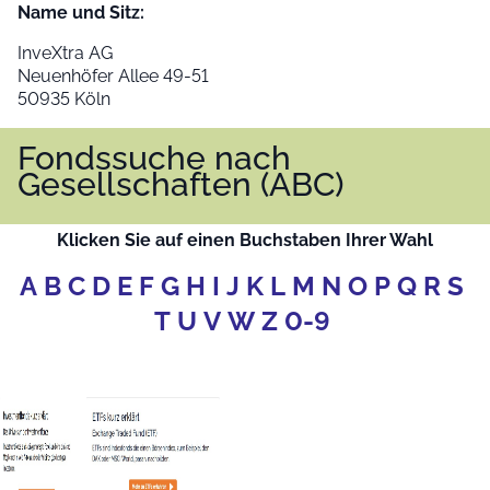
Name und Sitz:
InveXtra AG
Neuenhöfer Allee 49-51
50935 Köln
Fondssuche nach
Gesellschaften (ABC)
Klicken Sie auf einen Buchstaben Ihrer Wahl
A
B
C
D
E
F
G
H
I
J
K
L
M
N
O
P
Q
R
S
T
U
V
W
Z
0-9