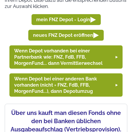
Ihrem Depot. Bitte dazu auf die entsprechenden Buttons
zur Auswahl klicken.
mein FNZ Depot - Login
neues FNZ Depot eröffnen
Wenn Depot vorhanden bei einer
Partnerbank wie: FNZ, FdB, FFB,
MorgenFund... dann Vermittlerwechsel
Wenn Depot bei einer anderen Bank
vorhanden (nicht = FNZ, FdB, FFB,
MorgenFund...), dann Depotumzug
Über uns kauft man diesen Fonds ohne
den bei Banken üblichen
Ausgabeaufschlag (Vertriebsprovision).