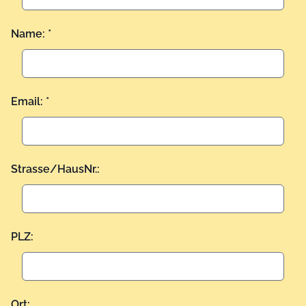
Name: *
Email: *
Strasse/HausNr.:
PLZ:
Ort: