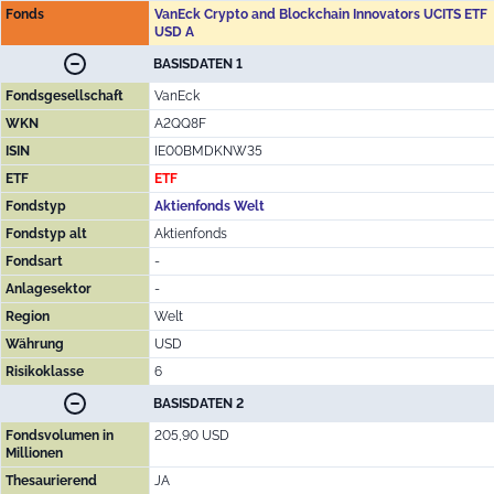
Fonds
VanEck Crypto and Blockchain Innovators UCITS ETF
USD A
BASISDATEN 1
Fondsgesellschaft
VanEck
WKN
A2QQ8F
ISIN
IE00BMDKNW35
ETF
ETF
Fondstyp
Aktienfonds Welt
Fondstyp alt
Aktienfonds
Fondsart
-
Anlagesektor
-
Region
Welt
Währung
USD
Risikoklasse
6
BASISDATEN 2
Fondsvolumen in
205,90 USD
Millionen
Thesaurierend
JA