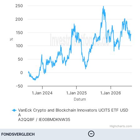
The chart has 1 X axis displaying Datum. Data ranges fr
250
The chart has 1 Y axis displaying %. Data ranges from -28
200
150
%
100
50
0
-50
1.Jan 2024
1.Jan 2025
1.Jan 2026
Datum
VanEck Crypto and Blockchain Innovators UCITS ETF USD
A
A2QQ8F / IE00BMDKNW35
Highcharts.com
End of interactive chart.
FONDSVERGLEICH