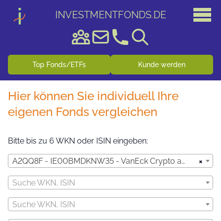
INVESTMENTFONDS
.
DE
Top Fonds/ETFs
Kunde werden
Hier können Sie individuell Ihre
eigenen Fonds vergleichen
Bitte bis zu 6 WKN oder ISIN eingeben:
×
A2QQ8F - IE00BMDKNW35 - VanEck Crypto and Blockchain Innovators UCITS ETF USD A
Suche WKN, ISIN
Suche WKN, ISIN