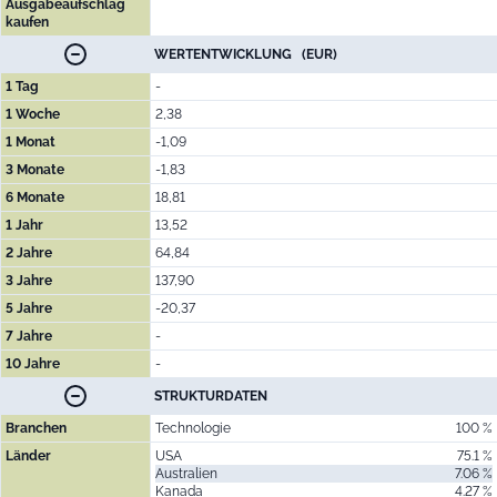
Ausgabeaufschlag
kaufen
WERTENTWICKLUNG (EUR)
1 Tag
-
1 Woche
2,38
1 Monat
-1,09
3 Monate
-1,83
6 Monate
18,81
1 Jahr
13,52
2 Jahre
64,84
3 Jahre
137,90
5 Jahre
-20,37
7 Jahre
-
10 Jahre
-
STRUKTURDATEN
Branchen
Technologie
100 %
Länder
USA
75.1 %
Australien
7.06 %
Kanada
4.27 %