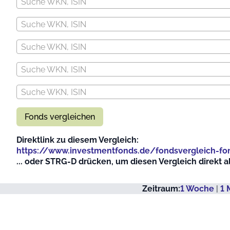
Suche WKN, ISIN
Suche WKN, ISIN
Suche WKN, ISIN
Suche WKN, ISIN
Suche WKN, ISIN
Fonds vergleichen
Direktlink zu diesem Vergleich:
https://www.investmentfonds.de/fondsvergleich-f
... oder STRG-D drücken, um diesen Vergleich direkt 
Zeitraum:
1 Woche
|
1 
Vergleich der Wertentwicklung (EUR)
Line chart with 113 data points.