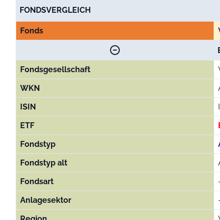
End of interactive chart.
FONDSVERGLEICH
Fonds
Fondsgesellschaft
WKN
ISIN
ETF
Fondstyp
Fondstyp alt
Fondsart
Anlagesektor
Region