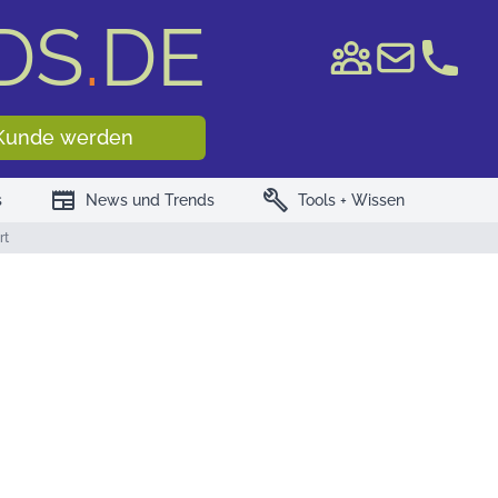
DS
.
DE
e WKN/ISIN
Kunde werden
newspaper
build
s
News und Trends
Tools + Wissen
rt