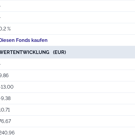
-
-
0,2 %
Diesen Fonds kaufen
WERTENTWICKLUNG (EUR)
-
9,86
-13,00
-9,38
10,71
76,67
240,96