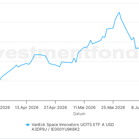
 from 2026-02-09 00:00:00 to 2026-08-05 00:00:00.
-6.629434656648 to 70.567047694669.
 2026
13.Apr 2026
27.Apr 2026
11.Mai 2026
25.Mai 2026
8.J
Datum
VanEck Space Innovators UCITS ETF A USD
A3DP9J / IE000YU9K6K2