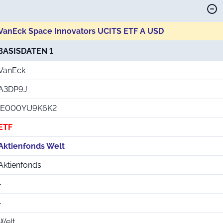
VanEck Space Innovators UCITS ETF A USD
BASISDATEN 1
VanEck
A3DP9J
IE000YU9K6K2
ETF
Aktienfonds Welt
Aktienfonds
-
-
Welt