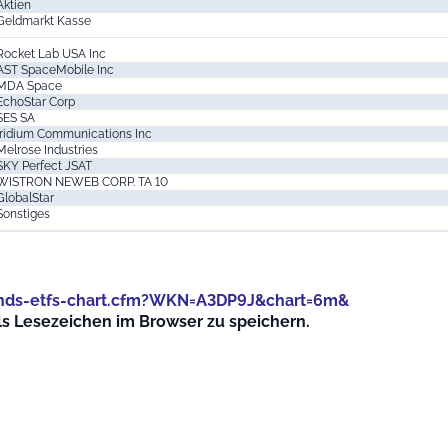
Aktien
Geldmarkt Kasse
Rocket Lab USA Inc
AST SpaceMobile Inc
MDA Space
EchoStar Corp
SES SA
Iridium Communications Inc
Melrose Industries
SKY Perfect JSAT
WISTRON NEWEB CORP. TA 10
GlobalStar
Sonstiges
onds-etfs-chart.cfm?WKN=A3DP9J&chart=6m&
als Lesezeichen im Browser zu speichern.