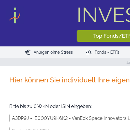
INV
Top Fonds/ET
euro
manage_search
Anlegen ohne Stress
Fonds + ETFs
H
Hier können Sie individuell Ihre eig
Bitte bis zu 6 WKN oder ISIN eingeben: