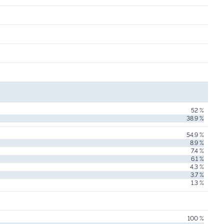
52 %
38.9 %
54.9 %
8.9 %
7.4 %
6.1 %
4.3 %
3.7 %
1.3 %
100 %