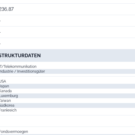
236,87
-
-
-
STRUKTURDATEN
IT/ Telekommunikation
Industrie / Investitionsgüter
USA
Japan
Kanada
Luxemburg
Taiwan
Südkorea
Frankreich
Fondsvermoegen