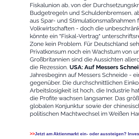
Fiskalunion ab, von der Durchsetzungskra
Budgetregeln und Schuldenbremsen, ab
aus Spar- und Stimulationsmaßnahmen f
Volkwirtschaften - doch die unbeschränkt
könnte ein "Fiskal-Vertrag" unterschriftsre
Zone kein Problem. Für Deutschland se
Privatkonsum noch ein Wachstum von unt
Großbritannien sind die Aussichten allerd
die Rezession.
USA: Auf Messers Schne
Jahresbeginn auf Messers Schneide - ein
gegenüber. Die durchschnittlichen Eink
Arbeitslosigkeit ist hoch, die Industrie
die Profite wachsen langsamer. Das größt
globalen Konjunktur sowie der chinesisc
politischen Machtwechsel im Weißen Ha
>>
Jetzt am Aktienmarkt ein- oder aussteigen? Inv