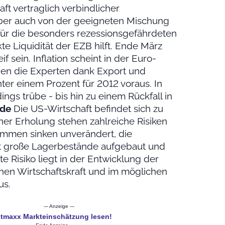
ft vertraglich verbindlicher
er auch von der geeigneten Mischung
ür die besonders rezessionsgefährdeten
e Liquidität der EZB hilft. Ende März
if sein. Inflation scheint in der Euro-
hen die Experten dank Export und
er einem Prozent für 2012 voraus. In
ings trübe - bis hin zu einem Rückfall in
ide
Die US-Wirtschaft befindet sich zu
er Erholung stehen zahlreiche Risiken
ommen sinken unverändert, die
 hat große Lagerbestände aufgebaut und
e Risiko liegt in der Entwicklung der
hen Wirtschaftskraft und im möglichen
us.
--- Anzeige ---
estmaxx Markteinschätzung lesen!