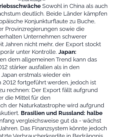
--- Ende Anzeige ---
triebsschwäche
Sowohl in China als auch
Wachstum deutlich. Beide Länder kämpfen
uropäische Konjunkturflaute zu Buche,
r Provinzregierungen sowie die
 erhalten Unternehmen schwerer
it Jahren nicht mehr, der Export stockt
porär unter Kontrolle.
Japan:
n dem allgemeinen Trend kann das
2 stärker ausfallen als in den
 Japan erstmals wieder ein
n 2012 fortgeführt werden, jedoch ist
u rechnen: Der Export fällt aufgrund
 die Mittel für den
h der Naturkatastrophe wird aufgrund
kutiert.
Brasilien und Russland: halbe
nfang vergleichsweise gut da - wächst
Jahren. Das Finanzsystem könnte jedoch
atzte Verbraucherkredite in Bedrängnis