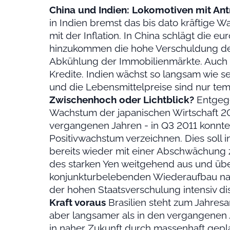
China und Indien: Lokomotiven mit An
in Indien bremst das bis dato kräftige 
mit der Inflation. In China schlägt die e
hinzukommen die hohe Verschuldung de
Abkühlung der Immobilienmärkte. Auch
Kredite. Indien wächst so langsam wie se
und die Lebensmittelpreise sind nur tem
Zwischenhoch oder Lichtblick?
Entgege
Wachstum der japanischen Wirtschaft 201
vergangenen Jahren - in Q3 2011 konnte
Positivwachstum verzeichnen. Dies soll i
bereits wieder mit einer Abschwächung z
des starken Yen weitgehend aus und über
konjunkturbelebenden Wiederaufbau nac
der hohen Staatsverschulung intensiv dis
Kraft voraus
Brasilien steht zum Jahresa
aber langsamer als in den vergangenen 
in naher Zukunft durch massenhaft gepl