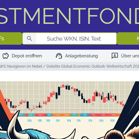
ESTMENTFON
Fondssuch
Fs
savings
support_agent
3p
Depot eröffnen
Anlageberatung
Über un
S: Navigieren im Nebel / Deloitte Global Economic Outlook: Weltwirtschaft 20