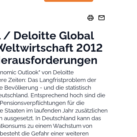
print
mail
 / Deloitte Global
Weltwirtschaft 2012
Herausforderungen
onomic Outlook" von Deloitte
ere Zeiten: Das Langfristproblem der
e Bevölkerung - und die statistisch
d Deutschland. Entsprechend hoch sind die
Pensionsverpflichtungen für die
e Staaten im laufenden Jahr zusätzlichen
 ausgesetzt. In Deutschland kann das
ivatkonsums zu einem Wachstum von
besteht die Gefahr einer weiteren