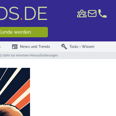
DS
.
DE
e WKN/ISIN
Kunde werden
newspaper
build
s
News und Trends
Tools + Wissen
12 steht vor enormen Herausforderungen