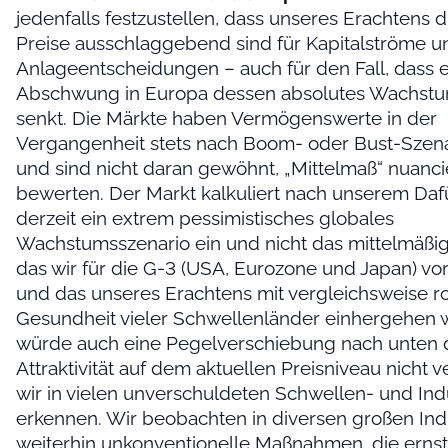
jedenfalls festzustellen, dass unseres Erachtens d
Preise ausschlaggebend sind für Kapitalströme u
Anlageentscheidungen – auch für den Fall, dass e
Abschwung in Europa dessen absolutes Wachst
senkt. Die Märkte haben Vermögenswerte in der
Vergangenheit stets nach Boom- oder Bust-Szena
und sind nicht daran gewöhnt, „Mittelmaß“ nuanci
bewerten. Der Markt kalkuliert nach unserem Daf
derzeit ein extrem pessimistisches globales
Wachstumsszenario ein und nicht das mittelmäß
das wir für die G-3 (USA, Eurozone und Japan) vo
und das unseres Erachtens mit vergleichsweise r
Gesundheit vieler Schwellenländer einhergehen 
würde auch eine Pegelverschiebung nach unten di
Attraktivität auf dem aktuellen Preisniveau nicht 
wir in vielen unverschuldeten Schwellen- und Ind
erkennen. Wir beobachten in diversen großen Ind
weiterhin unkonventionelle Maßnahmen, die ern