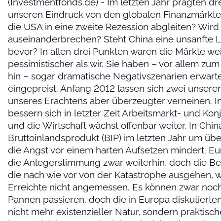
(Investmentfonds.de) - Im letzten Jahr prägten dr
unseren Eindruck von den globalen Finanzmärkt
die USA in eine zweite Rezession abgleiten? Wird
auseinanderbrechen? Steht China eine unsanfte
bevor? In allen drei Punkten waren die Märkte we
pessimistischer als wir. Sie haben – vor allem zu
hin – sogar dramatische Negativszenarien erwart
eingepreist. Anfang 2012 lassen sich zwei unsere
unseres Erachtens aber überzeugter verneinen. 
bessern sich in letzter Zeit Arbeitsmarkt- und Ko
und die Wirtschaft wächst offenbar weiter. In Chi
Bruttoinlandsprodukt (BIP) im letzten Jahr um übe
die Angst vor einem harten Aufsetzen mindert. Eu
die Anlegerstimmung zwar weiterhin, doch die B
die nach wie vor von der Katastrophe ausgehen, 
Erreichte nicht angemessen. Es können zwar noch
Pannen passieren, doch die in Europa diskutierte
nicht mehr existenzieller Natur, sondern praktische