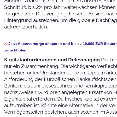
Hindernis darstellt, sollten die USA unseres Erach
Schnitt 1% bis 2% pro Jahr weiterwachsen können 
fortgesetzten Deleveraging. Unserer Ansicht nach 
Hintergrund ausreichen, um die globale Nachfra
aufrechtzuerhalten.
>>
Jetzt Altersvorsorge ansparen und bis zu 10.000 EUR Steuern
zurückholen
Kapitalanforderungen und Deleveraging
Doch de
nur ein Zusammenhang. Die wichtigeren Verflec
bestehen unter Umständen auf den Kapitalmärkte
Anforderung der Europäischen Bankaufsichtsbeh
Banken, bis Juni dieses Jahres eine Kernkapitalq
nachzuweisen, wird breit angelegten Ersatz von 
Eigenkapital erfordern. Da frisches Kapital extre
aufzutreiben ist, könnte eine Alternative in der V
Vermögensteilen bestehen, auch solchen im Ausl