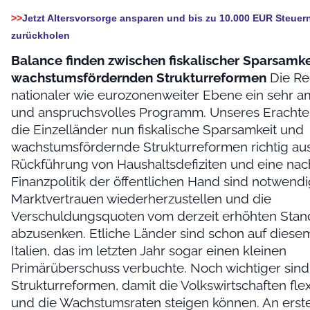
>>
Jetzt Altersvorsorge ansparen und bis zu 10.000 EUR Steuern
zurückholen
Balance finden zwischen fiskalischer Sparsamke
wachstumsfördernden Strukturreformen
Die Re
nationaler wie eurozonenweiter Ebene ein sehr am
und anspruchsvolles Programm. Unseres Eracht
die Einzelländer nun fiskalische Sparsamkeit und
wachstumsfördernde Strukturreformen richtig aus
Rückführung von Haushaltsdefiziten und eine nac
Finanzpolitik der öffentlichen Hand sind notwend
Marktvertrauen wiederherzustellen und die
Verschuldungsquoten vom derzeit erhöhten Stand
abzusenken. Etliche Länder sind schon auf diese
Italien, das im letzten Jahr sogar einen kleinen
Primärüberschuss verbuchte. Noch wichtiger sind 
Strukturreformen, damit die Volkswirtschaften fle
und die Wachstumsraten steigen können. An erste