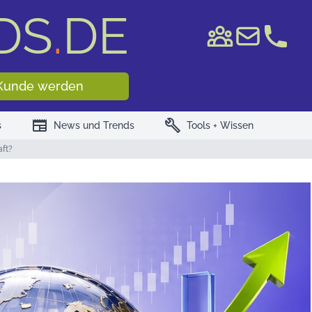
DS
.
DE
e WKN/ISIN
Kunde werden
newspaper
build
s
News und Trends
Tools + Wissen
aft?