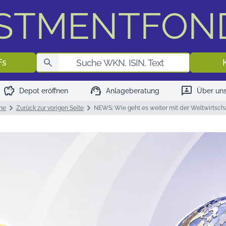
ESTMENTFON
Fondssuch
Fs
savings
support_agent
3p
Depot eröffnen
Anlageberatung
Über un
me
Zurück zur vorigen Seite
NEWS: Wie geht es weiter mit der Weltwirtsch