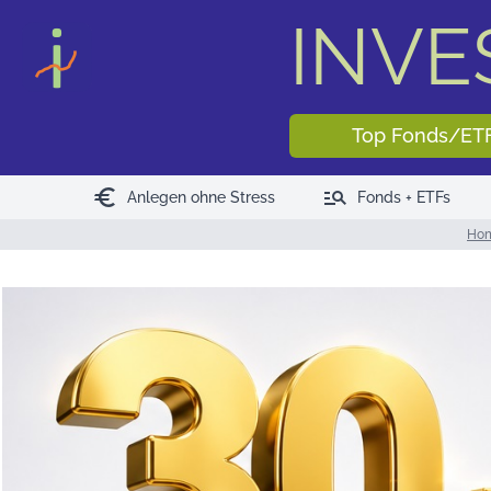
INV
Top Fonds/ET
euro
manage_search
Anlegen ohne Stress
Fonds + ETFs
Ho