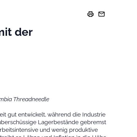
print
mail
mit der
umbia Threadneedle
eit gut entwickelt, während die Industrie
überschüssige Lagerbestände gebremst
rbeitsintensive und wenig produktive