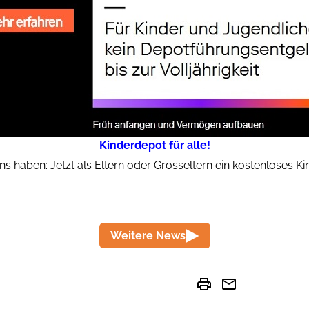
Kinderdepot für alle!
ins haben: Jetzt als Eltern oder Grosseltern ein kostenloses K
Weitere News
print
mail