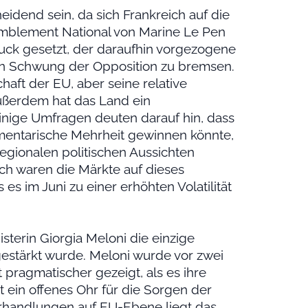
end sein, da sich Frankreich auf die
emblement National von Marine Le Pen
ruck gesetzt, der daraufhin vorgezogene
en Schwung der Opposition zu bremsen.
chaft der EU, aber seine relative
Außerdem hat das Land ein
Einige Umfragen deuten darauf hin, dass
mentarische Mehrheit gewinnen könnte,
regionalen politischen Aussichten
h waren die Märkte auf dieses
s es im Juni zu einer erhöhten Volatilität
isterin Giorgia Meloni die einzige
gestärkt wurde. Meloni wurde vor zwei
 pragmatischer gezeigt, als es ihre
 ein offenes Ohr für die Sorgen der
rhandlungen auf EU-Ebene liegt das