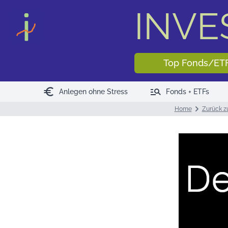
INV
Top Fonds/ET
euro
manage_search
Anlegen ohne Stress
Fonds + ETFs
Home
Zurück zu