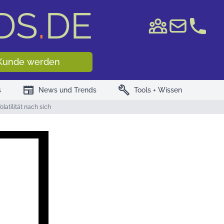
DS
.
DE
e WKN/ISIN
Kunde werden
newspaper
build
s
News und Trends
Tools + Wissen
atilität nach sich