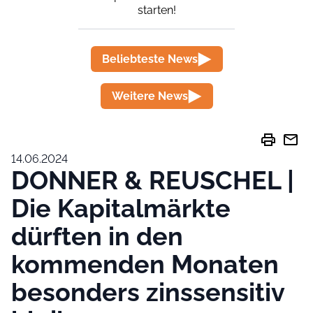
starten!
Beliebteste News
Weitere News
print
mail
14.06.2024
DONNER & REUSCHEL |
Die Kapitalmärkte
dürften in den
kommenden Monaten
besonders zinssensitiv