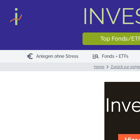
INV
Top Fonds/ET
euro
manage_search
Anlegen ohne Stress
Fonds + ETFs
Home
Zurück zur vorig