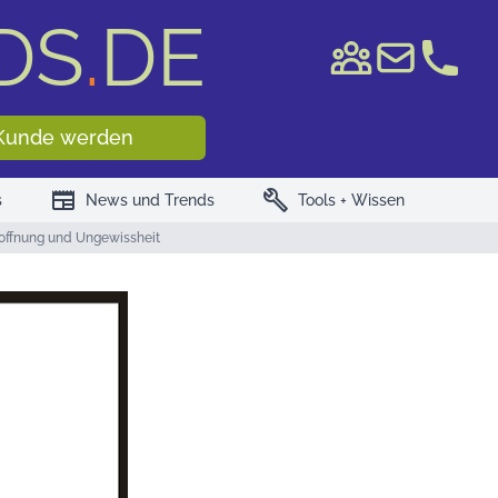
DS
.
DE
e WKN/ISIN
Kunde werden
newspaper
build
s
News und Trends
Tools + Wissen
offnung und Ungewissheit