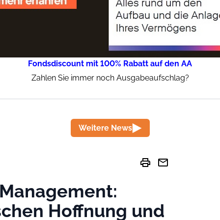
Fondsdiscount mit 100% Rabatt auf den AA
Zahlen Sie immer noch Ausgabeaufschlag?
Weitere News
print
mail
t Management:
ischen Hoffnung und