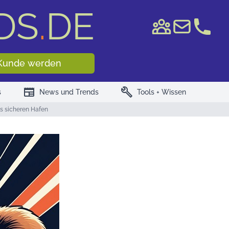
DS
.
DE
e WKN/ISIN
Kunde werden
newspaper
build
s
News und Trends
Tools + Wissen
ls sicheren Hafen