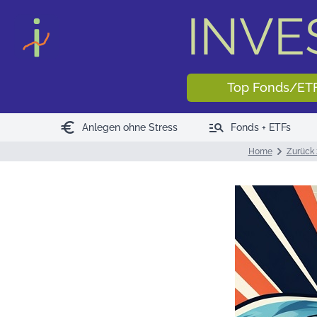
INV
Top Fonds/ET
euro
manage_search
Anlegen ohne Stress
Fonds + ETFs
Home
Zurück 