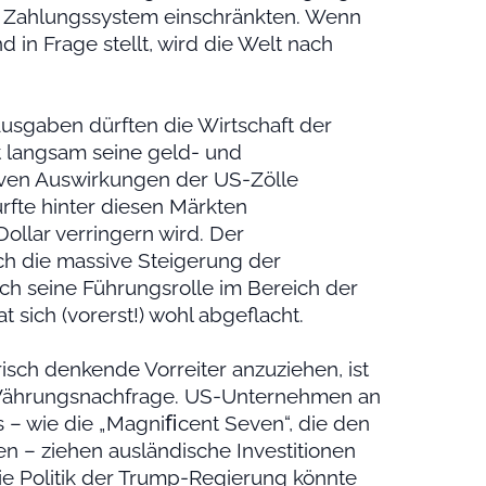
n Zahlungssystem einschränkten. Wenn
in Frage stellt, wird die Welt nach
sgaben dürften die Wirtschaft der
t langsam seine geld- und
tiven Auswirkungen der US-Zölle
rfte hinter diesen Märkten
ollar verringern wird. Der
ch die massive Steigerung der
ch seine Führungsrolle im Bereich der
t sich (vorerst!) wohl abgeflacht.
isch denkende Vorreiter anzuziehen, ist
ie Währungsnachfrage. US-Unternehmen an
 – wie die „Magniﬁcent Seven“, die den
n – ziehen ausländische Investitionen
ie Politik der Trump-Regierung könnte