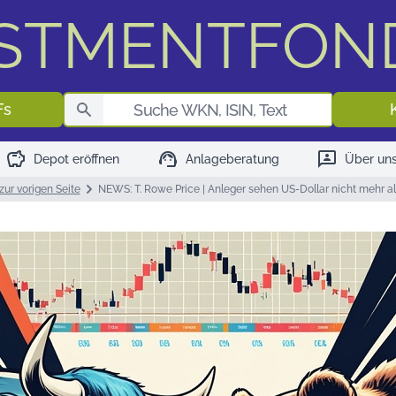
ESTMENTFON
Fondssuch
Fs
savings
support_agent
3p
Depot eröffnen
Anlageberatung
Über un
zur vorigen Seite
NEWS: T. Rowe Price | Anleger sehen US-Dollar nicht mehr a