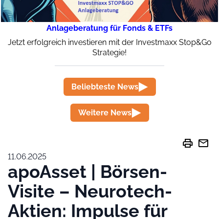
Anlageberatung für Fonds & ETFs
Jetzt erfolgreich investieren mit der Investmaxx Stop&Go
Strategie!
Beliebteste News
Weitere News
print
mail
11.06.2025
apoAsset | Börsen-
Visite – Neurotech-
Aktien: Impulse für