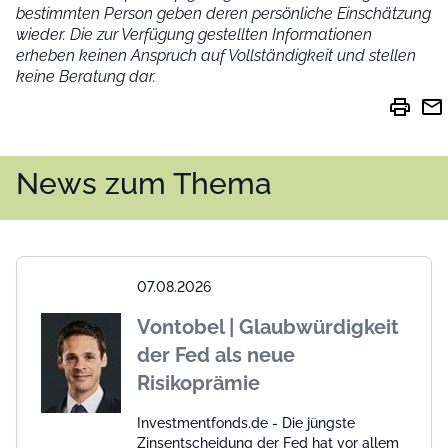
bestimmten Person geben deren persönliche Einschätzung
wieder.
Die zur Verfügung gestellten Informationen
erheben keinen Anspruch auf Vollständigkeit und stellen
keine Beratung dar.
print
mail
News zum Thema
07.08.2026
Vontobel | Glaubwürdigkeit
der Fed als neue
Risikoprämie
Investmentfonds.de - Die jüngste
Zinsentscheidung der Fed hat vor allem