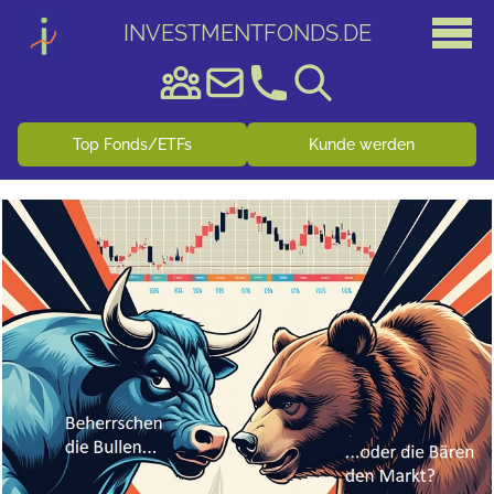
INVESTMENTFONDS
.
DE
Top Fonds/ETFs
Kunde werden