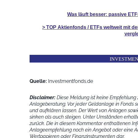
Was läuft besser: passive ETF
> TOP
Aktienfonds / ETFs
weltweit mit d
vergl
INVESTME
Quelle:
Investmentfonds.de
Disclaimer:
Diese Meldung ist keine Empfehlung z
Anlageberatung. Vor jeder Geldanlage in Fonds s
und aufklären lassen. Der Wert von Anlagen sowie
sinken als auch steigen. Unter Umständen erhalte
zurück. Die in diesem Kommentar enthaltenen Inf
Anlageempfehlung noch ein Angebot oder eine Au
Wertpapieren oder Finanzinstrumenten dar.