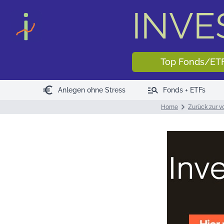
INV
Top Fonds/ET
euro
manage_search
Anlegen ohne Stress
Fonds + ETFs
Home
Zurück zur v