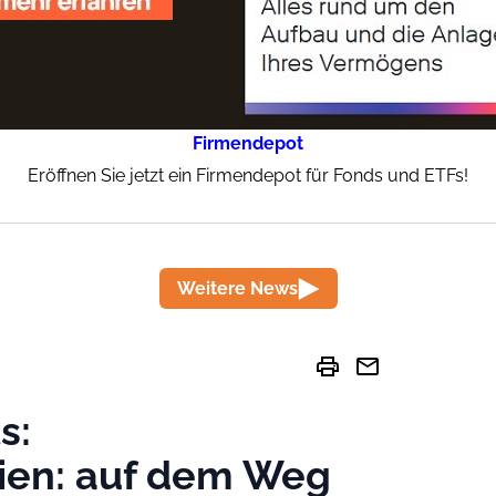
Firmendepot
Eröffnen Sie jetzt ein Firmendepot für Fonds und ETFs!
Weitere News
print
mail
s:
ien: auf dem Weg