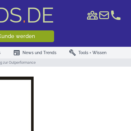
DS
.
DE
e WKN/ISIN
Kunde werden
newspaper
build
s
News und Trends
Tools + Wissen
eg zur Outperformance