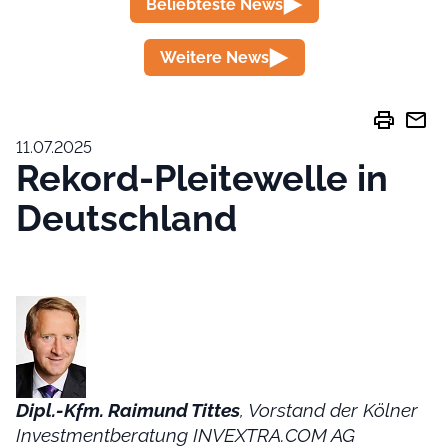
Beliebteste News
Weitere News
print
mail
11.07.2025
Rekord-Pleitewelle in
Deutschland
Dipl.-Kfm. Raimund Tittes
, Vorstand der Kölner
Investmentberatung INVEXTRA.COM AG