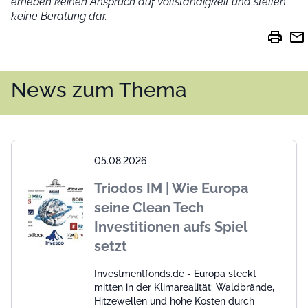
erheben keinen Anspruch auf Vollständigkeit und stellen
keine Beratung dar.
print
mail
News zum Thema
05.08.2026
Triodos IM | Wie Europa
seine Clean Tech
Investitionen aufs Spiel
setzt
Investmentfonds.de - Europa steckt
mitten in der Klimarealität: Waldbrände,
Hitzewellen und hohe Kosten durch