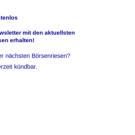
stenlos
sletter mit den aktuellsten
en erhalten!
der nächsten Börsenriesen?
erzeit kündbar.