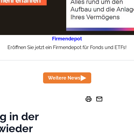
Firmendepot
Eröffnen Sie jetzt ein Firmendepot für Fonds und ETFs!
Weitere News
print
mail
g in der
wieder