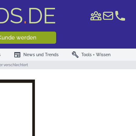
DS
.
DE
e WKN/ISIN
Kunde werden
newspaper
build
s
News und Trends
Tools + Wissen
er verschlechtert