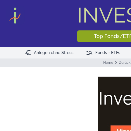
INV
Top Fonds/ET
euro
manage_search
Anlegen ohne Stress
Fonds + ETFs
Home
Zurück 