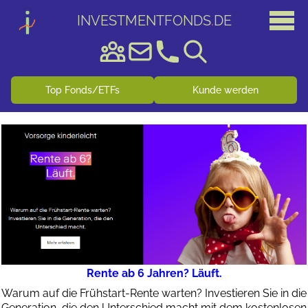
INVESTMENTFONDS
.
DE
Top Fonds/ETFs
Kunde werden
Rente ab 6 Jahren? Läuft.
Warum auf die Frühstart-Rente warten? Investieren Sie in die
Generation, die den Unterschied macht mit dem kostenlosen