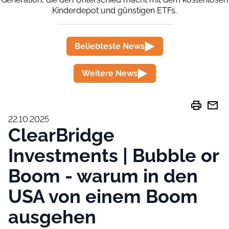
Kinderdepot und günstigen ETFs.
Beliebteste News
Weitere News
print
mail
22.10.2025
ClearBridge
Investments | Bubble or
Boom - warum in den
USA von einem Boom
ausgehen