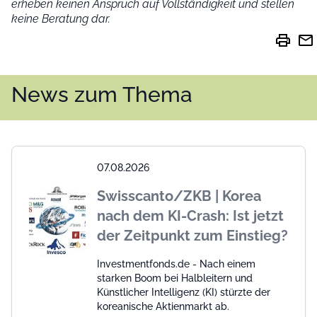
erheben keinen Anspruch auf Vollständigkeit und stellen
keine Beratung dar.
print
mail
News zum Thema
07.08.2026
Swisscanto/ZKB | Korea
nach dem KI-Crash: Ist jetzt
der Zeitpunkt zum Einstieg?
Investmentfonds.de - Nach einem
starken Boom bei Halbleitern und
Künstlicher Intelligenz (KI) stürzte der
koreanische Aktienmarkt ab.