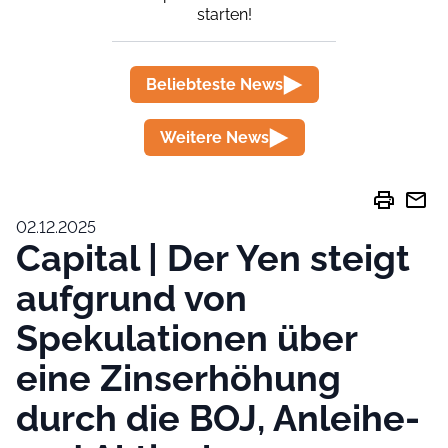
starten!
Beliebteste News
Weitere News
print
mail
02.12.2025
Capital | Der Yen steigt
aufgrund von
Spekulationen über
eine Zinserhöhung
durch die BOJ, Anleihe-